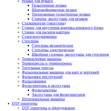
Резаки для бумаги
Гильотинные резаки
Широкоформатные резаки
Трехножевые гильотинные резаки
Станина, аксессуары для резаков
Сталкиватели (джоггеры)
Станки для кругления корешка книжного блока
Станки для раскроя картона
Стапелеподъёмники
Степлеры
Степлеры механические
Степлеры электрические
Швейные головки, аксессуары для степлеров
Термоклеевые машины
Термопрессы и термоперенос
Тигельные прессы
Фальцевальные машины для карт и чертежей
Фальцовки инструкций
Фальцовщики
Фольгираторы и аксессуары
Фольгираторы
Аксессуары для фольгираторов
Штриховальные машины
DTF принтеры
DTF принтеры и оборудование