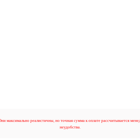
ни максимально реалистичны, но точная сумма к оплате рассчитывается менед
неудобства.