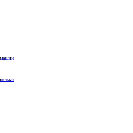
х машин
обложки