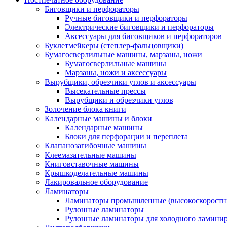
Биговщики и перфораторы
Ручные биговщики и перфораторы
Электрические биговщики и перфораторы
Аксессуары для биговщиков и перфораторов
Буклетмейкеры (степлер-фальцовщики)
Бумагосверлильные машины, марзаны, ножи
Бумагосверлильные машины
Марзаны, ножи и аксессуары
Вырубщики, обрезчики углов и аксессуары
Высекательные прессы
Вырубщики и обрезчики углов
Золочение блока книги
Календарные машины и блоки
Календарные машины
Блоки для перфорации и переплета
Клапанозагибочные машины
Клеемазательные машины
Книговставочные машины
Крышкоделательные машины
Лакировальное оборудование
Ламинаторы
Ламинаторы промышленные (высокоскоростн
Рулонные ламинаторы
Рулонные ламинаторы для холодного ламини