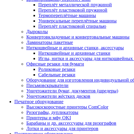
Переплёт металлической пружиной
Переплёт пластиковой пружиной
Термопереплётные машины
Универсальные переплётные машины
Переплёт пластиковой спиралью
Дыроколы
Конвертовкладочные и конвертовальные машины
Ламинаторы пакетные
Ниткошвейные и архивные станки, аксессуары
Ниткошвейные и архивные станки
Иглы, нитки и аксессуары для ниткошвейны
Офисные резаки для бумаги
Роликовые резаки
Сабельные резаки
Оборудование для изготовления индивидуальной 
Письмовскрыватели
Уничтожители бумаг, документов (шредеры)
Уничтожители жёстких дисков
Печатное оборудование
Высокоскоростные принтеры ComColor
Ризографы, дупликаторы
Принтеры и мфу OKI
Барабаны и др. акссессуары для ризографов
Лотки и аксессуары для принтеров
Постпечатное оборудование