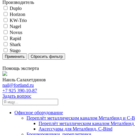
Производитель
Duplo
Horizon
KW-Trio
Nagel
Novus
Rapid
Shark
Stago
Помощь эксперта
Наиль Салахетдинов
nail@fortland.ru
+7 925 390-10-87
Задать вопрос
Офисное оборудование
Переплёт металлическим каналом Металбинд и C-Bi
Переплёт металлическим каналом Металбинд 
Аксессуары для Металбинд, C-Bind
Брошюровщики, переплетчики