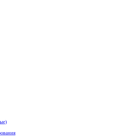
ые)
рования