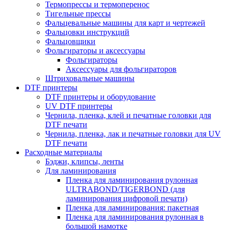
Термопрессы и термоперенос
Тигельные прессы
Фальцевальные машины для карт и чертежей
Фальцовки инструкций
Фальцовщики
Фольгираторы и аксессуары
Фольгираторы
Аксессуары для фольгираторов
Штриховальные машины
DTF принтеры
DTF принтеры и оборудование
UV DTF принтеры
Чернила, пленка, клей и печатные головки для
DTF печати
Чернила, пленка, лак и печатные головки для UV
DTF печати
Расходные материалы
Бэджи, клипсы, ленты
Для ламинирования
Пленка для ламинирования рулонная
ULTRABOND/TIGERBOND (для
ламинирования цифровой печати)
Пленка для ламинирования: пакетная
Пленка для ламинирования рулонная в
большой намотке