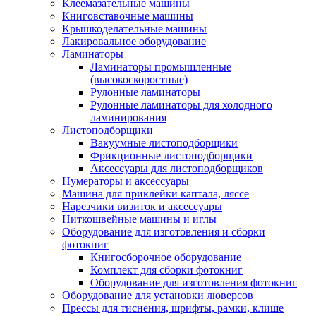
Клеемазательные машины
Книговставочные машины
Крышкоделательные машины
Лакировальное оборудование
Ламинаторы
Ламинаторы промышленные
(высокоскоростные)
Рулонные ламинаторы
Рулонные ламинаторы для холодного
ламинирования
Листоподборщики
Вакуумные листоподборщики
Фрикционные листоподборщики
Аксессуары для листоподборщиков
Нумераторы и аксессуары
Машина для приклейки каптала, ляссе
Нарезчики визиток и аксессуары
Ниткошвейные машины и иглы
Оборудование для изготовления и сборки
фотокниг
Книгосборочное оборудование
Комплект для сборки фотокниг
Оборудование для изготовления фотокниг
Оборудование для установки люверсов
Прессы для тиснения, шрифты, рамки, клише