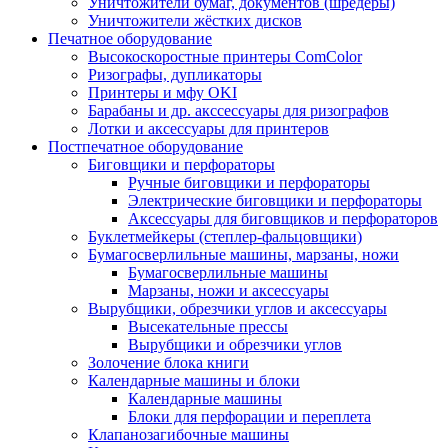
Уничтожители бумаг, документов (шредеры)
Уничтожители жёстких дисков
Печатное оборудование
Высокоскоростные принтеры ComColor
Ризографы, дупликаторы
Принтеры и мфу OKI
Барабаны и др. акссессуары для ризографов
Лотки и аксессуары для принтеров
Постпечатное оборудование
Биговщики и перфораторы
Ручные биговщики и перфораторы
Электрические биговщики и перфораторы
Аксессуары для биговщиков и перфораторов
Буклетмейкеры (степлер-фальцовщики)
Бумагосверлильные машины, марзаны, ножи
Бумагосверлильные машины
Марзаны, ножи и аксессуары
Вырубщики, обрезчики углов и аксессуары
Высекательные прессы
Вырубщики и обрезчики углов
Золочение блока книги
Календарные машины и блоки
Календарные машины
Блоки для перфорации и переплета
Клапанозагибочные машины