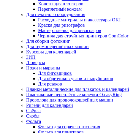
Холсты для плоттеров
Переплетный кожзам
Для печатного оборудования
Расходные материалы и аксессуары OKI
Краска для ризографов
Мастер-пленка для ризографов
Чернила для струйных принтеров ComColor
Для сборки фотокниг
Для термопереплётных машин
Курсоры для календарей
ЗИП
Люверсы
Ножи и марзаны
Для биговщиков
Для обрезчиков углов и вырубщиков
Для резаков
Планки металлические для плакатов и календарей
Пластиковые переплётные колечки O.easyRing
Проволока для проволокошвейных машин
Ригели для календарей
Свёрла
Скобы
Фольга
Фольга для горячего тиснения
Фольга для принтеров