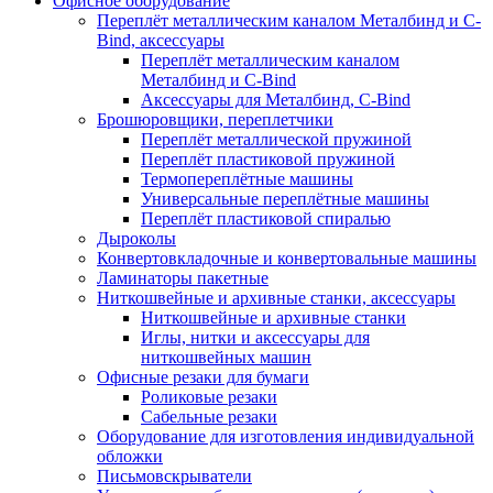
Офисное оборудование
Переплёт металлическим каналом Металбинд и C-
Bind, аксессуары
Переплёт металлическим каналом
Металбинд и C-Bind
Аксессуары для Металбинд, C-Bind
Брошюровщики, переплетчики
Переплёт металлической пружиной
Переплёт пластиковой пружиной
Термопереплётные машины
Универсальные переплётные машины
Переплёт пластиковой спиралью
Дыроколы
Конвертовкладочные и конвертовальные машины
Ламинаторы пакетные
Ниткошвейные и архивные станки, аксессуары
Ниткошвейные и архивные станки
Иглы, нитки и аксессуары для
ниткошвейных машин
Офисные резаки для бумаги
Роликовые резаки
Сабельные резаки
Оборудование для изготовления индивидуальной
обложки
Письмовскрыватели