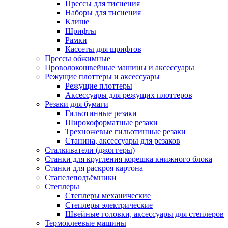
Прессы для тиснения
Наборы для тиснения
Клише
Шрифты
Рамки
Кассеты для шрифтов
Прессы обжимные
Проволокошвейные машины и аксессуары
Режущие плоттеры и аксессуары
Режущие плоттеры
Аксессуары для режущих плоттеров
Резаки для бумаги
Гильотинные резаки
Широкоформатные резаки
Трехножевые гильотинные резаки
Станина, аксессуары для резаков
Сталкиватели (джоггеры)
Станки для кругления корешка книжного блока
Станки для раскроя картона
Стапелеподъёмники
Степлеры
Степлеры механические
Степлеры электрические
Швейные головки, аксессуары для степлеров
Термоклеевые машины