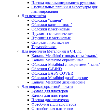
Пленка для ламинирования: рулонная
Специальные пленки и аксессуары для
ламинирования
Для переплёта
Обложки "глянец"
Обложки картон "кожа"
Обложки пластиковые
Пружины металлические
Пружины пластиковые
Спирали пластиковые
Термообложки
Для переплёта Металбинд и C-Bind
Каналы Metalbind с покрытием "ткань"
Каналы Metalbind окрашенные
Обложки Metalbind с покрытием "ткань"
Обложки C-BIND
Обложки EASY COVER
Обложки Metalbind дизайнерские
Каналы Metalbind дизайнерские
Для широкоформатной печати
Бумага для плоттеров
Калька для плоттеров
Пленка для плоттеров
Фотобумага для плоттеров
Фотообои для плоттеров