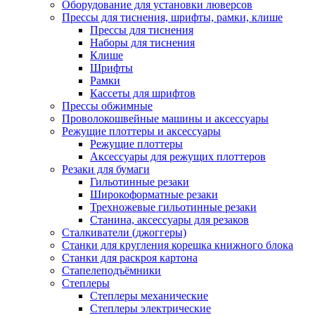
Оборудование для установки люверсов
Прессы для тиснения, шрифты, рамки, клише
Прессы для тиснения
Наборы для тиснения
Клише
Шрифты
Рамки
Кассеты для шрифтов
Прессы обжимные
Проволокошвейные машины и аксессуары
Режущие плоттеры и аксессуары
Режущие плоттеры
Аксессуары для режущих плоттеров
Резаки для бумаги
Гильотинные резаки
Широкоформатные резаки
Трехножевые гильотинные резаки
Станина, аксессуары для резаков
Сталкиватели (джоггеры)
Станки для кругления корешка книжного блока
Станки для раскроя картона
Стапелеподъёмники
Степлеры
Степлеры механические
Степлеры электрические