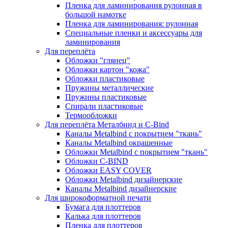
Пленка для ламинирования рулонная в
большой намотке
Пленка для ламинирования: рулонная
Специальные пленки и аксессуары для
ламинирования
Для переплёта
Обложки "глянец"
Обложки картон "кожа"
Обложки пластиковые
Пружины металлические
Пружины пластиковые
Спирали пластиковые
Термообложки
Для переплёта Металбинд и C-Bind
Каналы Metalbind с покрытием "ткань"
Каналы Metalbind окрашенные
Обложки Metalbind с покрытием "ткань"
Обложки C-BIND
Обложки EASY COVER
Обложки Metalbind дизайнерские
Каналы Metalbind дизайнерские
Для широкоформатной печати
Бумага для плоттеров
Калька для плоттеров
Пленка для плоттеров