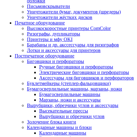
обложки
Письмовскрыватели
Уничтожители бумаг, документов (шредеры)
Уничтожители жёстких дисков
Печатное оборудование
Высокоскоростные принтеры ComColor
Ризографы, дупликаторы
Принтеры и мфу OKI
Барабаны и др. акссессуары для ризографов
Лотки и аксессуары для принтеров
Постпечатное оборудование
Биговщики и перфораторы
Ручные биговщики и перфораторы
Электрические биговщики и перфораторы
Аксессуары для биговщиков и перфораторов
Буклетмейкеры (степлер-фальцовщики)
Бумагосверлильные машины, марзаны, ножи
Бумагосверлильные машины
Марзаны, ножи и аксессуары
Вырубщики, обрезчики углов и аксессуары
Высекательные прессы
Вырубщики и обрезчики углов
Золочение блока книги
Календарные машины и блоки
Календарные машины