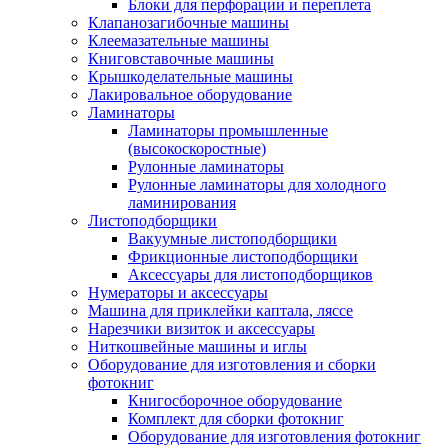
Блоки для перфорации и переплета
Клапанозагибочные машины
Клеемазательные машины
Книговставочные машины
Крышкоделательные машины
Лакировальное оборудование
Ламинаторы
Ламинаторы промышленные
(высокоскоростные)
Рулонные ламинаторы
Рулонные ламинаторы для холодного
ламинирования
Листоподборщики
Вакуумные листоподборщики
Фрикционные листоподборщики
Аксессуары для листоподборщиков
Нумераторы и аксессуары
Машина для приклейки каптала, ляссе
Нарезчики визиток и аксессуары
Ниткошвейные машины и иглы
Оборудование для изготовления и сборки
фотокниг
Книгосборочное оборудование
Комплект для сборки фотокниг
Оборудование для изготовления фотокниг