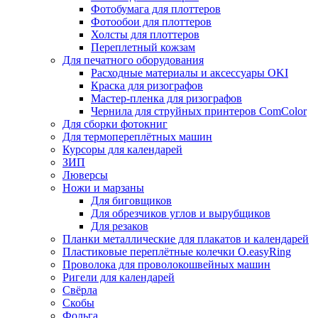
Фотобумага для плоттеров
Фотообои для плоттеров
Холсты для плоттеров
Переплетный кожзам
Для печатного оборудования
Расходные материалы и аксессуары OKI
Краска для ризографов
Мастер-пленка для ризографов
Чернила для струйных принтеров ComColor
Для сборки фотокниг
Для термопереплётных машин
Курсоры для календарей
ЗИП
Люверсы
Ножи и марзаны
Для биговщиков
Для обрезчиков углов и вырубщиков
Для резаков
Планки металлические для плакатов и календарей
Пластиковые переплётные колечки O.easyRing
Проволока для проволокошвейных машин
Ригели для календарей
Свёрла
Скобы
Фольга