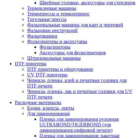
Швейные головки, аксессуары для степлеров
Термоклеевые машины
Термопрессы и термоперенос
Тигельные прессы
Фальцевальные машины для карт и чертежей
Фальцовки инструкций
Фальцовщики
Фольгираторы и аксессуары
Фольгираторы
Аксессуары для фольгираторов
Штриховальные машины
DTF принтеры
DTF принтеры и оборудование
UV DTF принтеры
Чернила, пленка, клей и печатные головки для
DTF печати
Чернила, пленка, лак и печатные головки для UV
DTF печати
Расходные материалы
Бэджи, клипсы, ленты
Для ламинирования
Пленка для ламинирования рулонная
ULTRABOND/TIGERBOND (для
ламинирования цифровой печати)
Пленка для ламинирования: пакетная