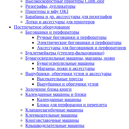
Высокоскоростные принтеры ComColor
Ризографы, дупликаторы
Принтеры и мфу OKI
Барабаны и др. акссессуары для ризографов
Лотки и аксессуары для принтеров
Постпечатное оборудование
Биговщики и перфораторы
Ручные биговщики и перфораторы
Электрические биговщики и перфораторы
Аксессуары для биговщиков и перфораторов
Буклетмейкеры (степлер-фальцовщики)
Бумагосверлильные машины, марзаны, ножи
Бумагосверлильные машины
Марзаны, ножи и аксессуары
Вырубщики, обрезчики углов и аксессуары
Высекательные прессы
Вырубщики и обрезчики углов
Золочение блока книги
Календарные машины и блоки
Календарные машины
Блоки для перфорации и переплета
Клапанозагибочные машины
Клеемазательные машины
Книговставочные машины
Крышкоделательные машины