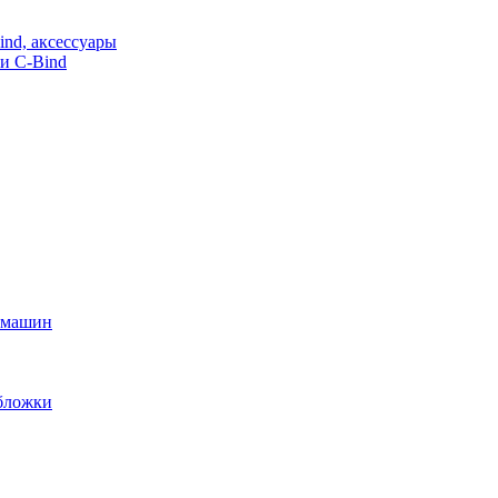
nd, аксессуары
и C-Bind
х машин
обложки