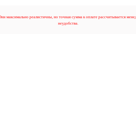
ни максимально реалистичны, но точная сумма к оплате рассчитывается менед
неудобства.