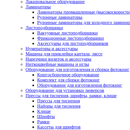
Лакировальное оборудование
Ламинаторы
Ламинаторы промышленные (высокоскоростн
Рулонные ламинаторы
Рулонные ламинаторы для холодного ламини
Листоподборщики
Вакуумные листоподборщики
Фрикционные листоподборщики
Аксессуары для листоподборщиков
Нумераторы и аксессуары
Машина для приклейки каптала, ляссе
Нарезчики визиток и аксессуары
Ниткошвейные машины и иглы
Оборудование для изготовления и сборки фотокниг
Книгосборочное оборудование
Комплект для сборки фотокниг
Оборудование для изготовления фотокниг
Оборудование для установки люверсов
Прессы для тиснения, шрифты, рамки, клише
Прессы для тиснения
Наборы для тиснения
Клише
Шрифты
Рамки
Кассеты для шрифтов