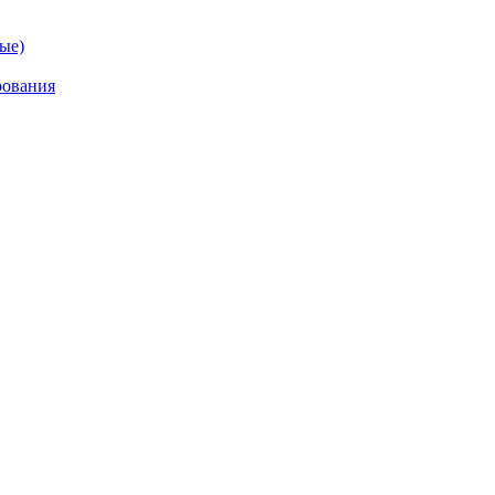
ые)
рования