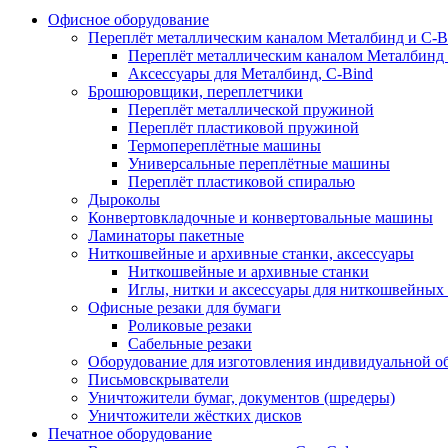
Офисное оборудование
Переплёт металлическим каналом Металбинд и C-Bi
Переплёт металлическим каналом Металбинд 
Аксессуары для Металбинд, C-Bind
Брошюровщики, переплетчики
Переплёт металлической пружиной
Переплёт пластиковой пружиной
Термопереплётные машины
Универсальные переплётные машины
Переплёт пластиковой спиралью
Дыроколы
Конвертовкладочные и конвертовальные машины
Ламинаторы пакетные
Ниткошвейные и архивные станки, аксессуары
Ниткошвейные и архивные станки
Иглы, нитки и аксессуары для ниткошвейны
Офисные резаки для бумаги
Роликовые резаки
Сабельные резаки
Оборудование для изготовления индивидуальной 
Письмовскрыватели
Уничтожители бумаг, документов (шредеры)
Уничтожители жёстких дисков
Печатное оборудование