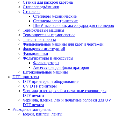
Станки для раскроя картона
Стапелеподъёмники
Степлеры
Степлеры механические
Степлеры электрические
Швейные головки, аксессуары для степлеров
Термоклеевые машины
Термопрессы и термоперенос
Тигельные прессы
Фальцевальные машины для карт и чертежей
Фальцовки инструкций
Фальцовщики
Фольгираторы и аксессуары
Фольгираторы
Аксессуары для фольгираторов
Штриховальные машины
DTF принтеры
DTF принтеры и оборудование
UV DTF принтеры
Чернила, пленка, клей и печатные головки для
DTF печати
Чернила, пленка, лак и печатные головки для UV
DTF печати
Расходные материалы
Бэджи, клипсы, ленты