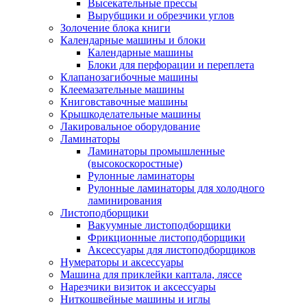
Высекательные прессы
Вырубщики и обрезчики углов
Золочение блока книги
Календарные машины и блоки
Календарные машины
Блоки для перфорации и переплета
Клапанозагибочные машины
Клеемазательные машины
Книговставочные машины
Крышкоделательные машины
Лакировальное оборудование
Ламинаторы
Ламинаторы промышленные
(высокоскоростные)
Рулонные ламинаторы
Рулонные ламинаторы для холодного
ламинирования
Листоподборщики
Вакуумные листоподборщики
Фрикционные листоподборщики
Аксессуары для листоподборщиков
Нумераторы и аксессуары
Машина для приклейки каптала, ляссе
Нарезчики визиток и аксессуары
Ниткошвейные машины и иглы