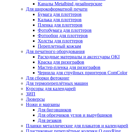
Каналы Metalbind дизайнерские
Для широкоформатной печати
Бумага для плоттеров
Калька для плоттеров
Пленка для плоттеров
Фотобумага для плоттеров
Фотообои для плоттеров
Холсты для плоттеров
Переплетный кожзам
Для печатного оборудования
Расходные материалы и аксессуары OKI
Краска для ризографов
Мастер-пленка для ризографов
Чернила для струйных принтеров ComColor
Для сборки фотокниг
Для термопереплётных машин
Курсоры для календарей
ЗИП
Люверсы
Ножи и марзаны
Для биговщиков
Для обрезчиков углов и вырубщиков
Для резаков
Планки металлические для плакатов и календарей
Пластиковые переплётные колечки O.easyRing