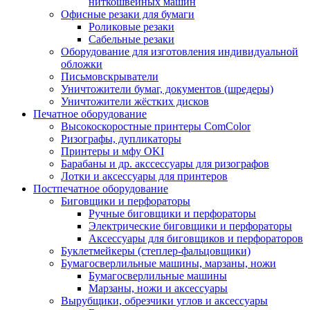
ниткошвейных машин
Офисные резаки для бумаги
Роликовые резаки
Сабельные резаки
Оборудование для изготовления индивидуальной
обложки
Письмовскрыватели
Уничтожители бумаг, документов (шредеры)
Уничтожители жёстких дисков
Печатное оборудование
Высокоскоростные принтеры ComColor
Ризографы, дупликаторы
Принтеры и мфу OKI
Барабаны и др. акссессуары для ризографов
Лотки и аксессуары для принтеров
Постпечатное оборудование
Биговщики и перфораторы
Ручные биговщики и перфораторы
Электрические биговщики и перфораторы
Аксессуары для биговщиков и перфораторов
Буклетмейкеры (степлер-фальцовщики)
Бумагосверлильные машины, марзаны, ножи
Бумагосверлильные машины
Марзаны, ножи и аксессуары
Вырубщики, обрезчики углов и аксессуары