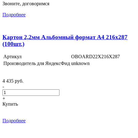
Звоните, договоримся
Подробнее
Картон 2,2мм Альбомный формат А4 216x287
(100шт.)
Артикул
OBOARD22X216X287
Производитель для ЯндексФид
unknown
4 435 руб.
-
+
Купить
Подробнее