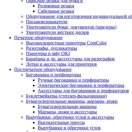
Офисные резаки для бумаги
Роликовые резаки
Сабельные резаки
Оборудование для изготовления индивидуальной 
Письмовскрыватели
Уничтожители бумаг, документов (шредеры)
Уничтожители жёстких дисков
Печатное оборудование
Высокоскоростные принтеры ComColor
Ризографы, дупликаторы
Принтеры и мфу OKI
Барабаны и др. акссессуары для ризографов
Лотки и аксессуары для принтеров
Постпечатное оборудование
Биговщики и перфораторы
Ручные биговщики и перфораторы
Электрические биговщики и перфораторы
Аксессуары для биговщиков и перфораторов
Буклетмейкеры (степлер-фальцовщики)
Бумагосверлильные машины, марзаны, ножи
Бумагосверлильные машины
Марзаны, ножи и аксессуары
Вырубщики, обрезчики углов и аксессуары
Высекательные прессы
Вырубщики и обрезчики углов