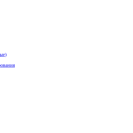
ые)
рования