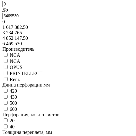
До
0
1 617 382.50
3 234 765
4 852 147.50
6 469 530
Производитель
NCA
NCA
OPUS
PRINTELLECT
Renz
Длина перфорации,мм
420
430
500
600
Перфорация, кол-во листов
20
40
Толщина переплета, мм