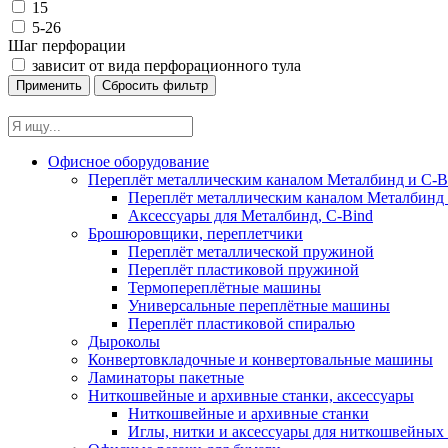
15
5-26
Шаг перфорации
зависит от вида перфорационного тула
Офисное оборудование
Переплёт металлическим каналом Металбинд и C-Bi
Переплёт металлическим каналом Металбинд 
Аксессуары для Металбинд, C-Bind
Брошюровщики, переплетчики
Переплёт металлической пружиной
Переплёт пластиковой пружиной
Термопереплётные машины
Универсальные переплётные машины
Переплёт пластиковой спиралью
Дыроколы
Конвертовкладочные и конвертовальные машины
Ламинаторы пакетные
Ниткошвейные и архивные станки, аксессуары
Ниткошвейные и архивные станки
Иглы, нитки и аксессуары для ниткошвейны