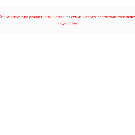
ни максимально реалистичны, но точная сумма к оплате рассчитывается менед
неудобства.