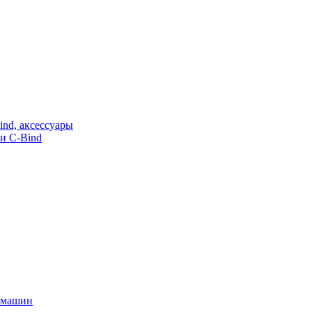
nd, аксессуары
и C-Bind
х машин