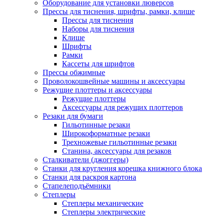
Оборудование для установки люверсов
Прессы для тиснения, шрифты, рамки, клише
Прессы для тиснения
Наборы для тиснения
Клише
Шрифты
Рамки
Кассеты для шрифтов
Прессы обжимные
Проволокошвейные машины и аксессуары
Режущие плоттеры и аксессуары
Режущие плоттеры
Аксессуары для режущих плоттеров
Резаки для бумаги
Гильотинные резаки
Широкоформатные резаки
Трехножевые гильотинные резаки
Станина, аксессуары для резаков
Сталкиватели (джоггеры)
Станки для кругления корешка книжного блока
Станки для раскроя картона
Стапелеподъёмники
Степлеры
Степлеры механические
Степлеры электрические