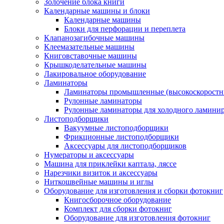
Золочение блока книги
Календарные машины и блоки
Календарные машины
Блоки для перфорации и переплета
Клапанозагибочные машины
Клеемазательные машины
Книговставочные машины
Крышкоделательные машины
Лакировальное оборудование
Ламинаторы
Ламинаторы промышленные (высокоскоростн
Рулонные ламинаторы
Рулонные ламинаторы для холодного ламини
Листоподборщики
Вакуумные листоподборщики
Фрикционные листоподборщики
Аксессуары для листоподборщиков
Нумераторы и аксессуары
Машина для приклейки каптала, ляссе
Нарезчики визиток и аксессуары
Ниткошвейные машины и иглы
Оборудование для изготовления и сборки фотокниг
Книгосборочное оборудование
Комплект для сборки фотокниг
Оборудование для изготовления фотокниг