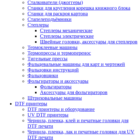
Сталкиватели (джоггеры)
Станки для кругления корешка книжного блока
Станки для раскроя картона
Стапелеподъёмники
Степлеры
Степлеры механические
Степлеры электрические
Швейные головки, аксессуары для степлеров
Термоклеевые машины
Термопрессы и термоперенос
Тигельные прессы
Фальцевальные машины для карт и чертежей
Фальцовки инструкций
Фальцовщики
Фольгираторы и аксессуары
Фольгираторы
Аксессуары для фольгираторов
Штриховальные машины
DTF принтеры
DTF принтеры и оборудование
UV DTF принтеры
Чернила, пленка, клей и печатные головки для
DTF печати
Чернила, пленка, лак и печатные головки для UV
DTF печати