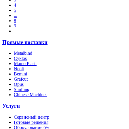
4
5
...
8
9
Прямые поставки
Metalbind
Cyklos
Mamo Plasti
Neolt
Bemini
Grafcut
Opus
Sunfung
Chinese Machines
Услуги
Сервисный центр
Готовые решения
Оборудование б/у