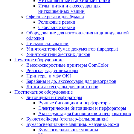
Ниткошвейные и архивные станки
Иглы, нитки и аксессуары для
ниткошвейных машин
Офисные резаки для бумаги
Роликовые резаки
Сабельные резаки
Оборудование для изготовления индивидуальной
обложки
Письмовскрыватели
Уничтожители бумаг, документов (шредеры)
Уничтожители жёстких дисков
Печатное оборудование
Высокоскоростные принтеры ComColor
Ризографы, дупликаторы
Принтеры и мфу OKI
Барабаны и др. акссессуары для ризографов
Лотки и аксессуары для принтеров
Постпечатное оборудование
Биговщики и перфораторы
Ручные биговщики и перфораторы
Электрические биговщики и перфораторы
Аксессуары для биговщиков и перфораторов
Буклетмейкеры (степлер-фальцовщики)
Бумагосверлильные машины, марзаны, ножи
Бумагосверлильные машины