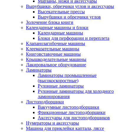
Марзаны, ножи и аксессуары
Вырубщики, обрезчики углов и аксессуары
Высекательные прессы
Вырубщики и обрезчики углов
Золочение блока книги
Календарные машины и блоки
Календарные машины
Блоки для перфорации и переплета
Клапанозагибочные машины
Клеемазательные машины
Книговставочные машины
Крышкоделательные машины
Лакировальное оборудование
Ламинаторы
Ламинаторы промышленные
(высокоскоростные)
Рулонные ламинаторы
Рулонные ламинаторы для холодного
ламинирования
Листоподборщики
Вакуумные листоподборщики
Фрикционные листоподборщики
Аксессуары для листоподборщиков
Нумераторы и аксессуары
Машина для приклейки каптала, ляссе