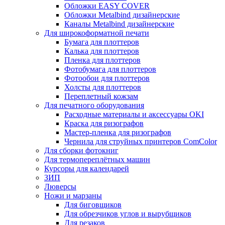
Обложки EASY COVER
Обложки Metalbind дизайнерские
Каналы Metalbind дизайнерские
Для широкоформатной печати
Бумага для плоттеров
Калька для плоттеров
Пленка для плоттеров
Фотобумага для плоттеров
Фотообои для плоттеров
Холсты для плоттеров
Переплетный кожзам
Для печатного оборудования
Расходные материалы и аксессуары OKI
Краска для ризографов
Мастер-пленка для ризографов
Чернила для струйных принтеров ComColor
Для сборки фотокниг
Для термопереплётных машин
Курсоры для календарей
ЗИП
Люверсы
Ножи и марзаны
Для биговщиков
Для обрезчиков углов и вырубщиков
Для резаков