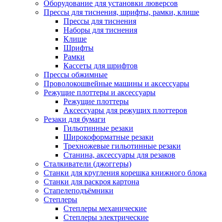
Оборудование для установки люверсов
Прессы для тиснения, шрифты, рамки, клише
Прессы для тиснения
Наборы для тиснения
Клише
Шрифты
Рамки
Кассеты для шрифтов
Прессы обжимные
Проволокошвейные машины и аксессуары
Режущие плоттеры и аксессуары
Режущие плоттеры
Аксессуары для режущих плоттеров
Резаки для бумаги
Гильотинные резаки
Широкоформатные резаки
Трехножевые гильотинные резаки
Станина, аксессуары для резаков
Сталкиватели (джоггеры)
Станки для кругления корешка книжного блока
Станки для раскроя картона
Стапелеподъёмники
Степлеры
Степлеры механические
Степлеры электрические