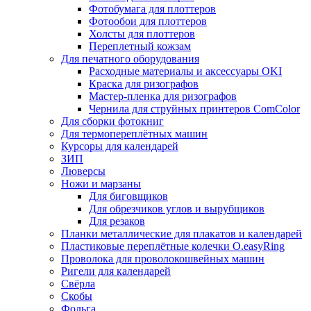
Фотобумага для плоттеров
Фотообои для плоттеров
Холсты для плоттеров
Переплетный кожзам
Для печатного оборудования
Расходные материалы и аксессуары OKI
Краска для ризографов
Мастер-пленка для ризографов
Чернила для струйных принтеров ComColor
Для сборки фотокниг
Для термопереплётных машин
Курсоры для календарей
ЗИП
Люверсы
Ножи и марзаны
Для биговщиков
Для обрезчиков углов и вырубщиков
Для резаков
Планки металлические для плакатов и календарей
Пластиковые переплётные колечки O.easyRing
Проволока для проволокошвейных машин
Ригели для календарей
Свёрла
Скобы
Фольга