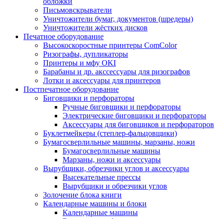
обложки
Письмовскрыватели
Уничтожители бумаг, документов (шредеры)
Уничтожители жёстких дисков
Печатное оборудование
Высокоскоростные принтеры ComColor
Ризографы, дупликаторы
Принтеры и мфу OKI
Барабаны и др. акссессуары для ризографов
Лотки и аксессуары для принтеров
Постпечатное оборудование
Биговщики и перфораторы
Ручные биговщики и перфораторы
Электрические биговщики и перфораторы
Аксессуары для биговщиков и перфораторов
Буклетмейкеры (степлер-фальцовщики)
Бумагосверлильные машины, марзаны, ножи
Бумагосверлильные машины
Марзаны, ножи и аксессуары
Вырубщики, обрезчики углов и аксессуары
Высекательные прессы
Вырубщики и обрезчики углов
Золочение блока книги
Календарные машины и блоки
Календарные машины