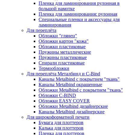
Пленка для ламинирования рулонная в
большой намотке
Пленка для ламинирования: рулонная
Специальные пленки и аксессуары для
ламинирования
Для переплёта
Обложки "глянец"
Обложки картон "кожа"
Обложки пластиковые
Пружины металлические
Пружины пластиковые
Спирали пластиковые
Термообложки
Для переплёта Металбинд и C-Bind
Каналы Metalbind с покрытием "ткань"
Каналы Metalbind окрашенные
Обложки Metalbind с покрытием "ткань"
Обложки C-BIND
Обложки EASY COVER
Обложки Metalbind дизайнерские
Каналы Metalbind дизайнерские
Для широкоформатной печати
Бумага для плоттеров
Калька для плоттеров
Пленка для плоттеров