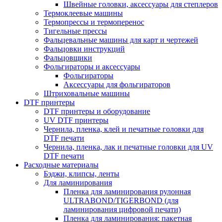
Швейные головки, аксессуары для степлеров
Термоклеевые машины
Термопрессы и термоперенос
Тигельные прессы
Фальцевальные машины для карт и чертежей
Фальцовки инструкций
Фальцовщики
Фольгираторы и аксессуары
Фольгираторы
Аксессуары для фольгираторов
Штриховальные машины
DTF принтеры
DTF принтеры и оборудование
UV DTF принтеры
Чернила, пленка, клей и печатные головки для
DTF печати
Чернила, пленка, лак и печатные головки для UV
DTF печати
Расходные материалы
Бэджи, клипсы, ленты
Для ламинирования
Пленка для ламинирования рулонная
ULTRABOND/TIGERBOND (для
ламинирования цифровой печати)
Пленка для ламинирования: пакетная