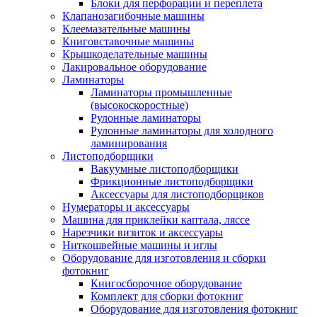
Блоки для перфорации и переплета
Клапанозагибочные машины
Клеемазательные машины
Книговставочные машины
Крышкоделательные машины
Лакировальное оборудование
Ламинаторы
Ламинаторы промышленные
(высокоскоростные)
Рулонные ламинаторы
Рулонные ламинаторы для холодного
ламинирования
Листоподборщики
Вакуумные листоподборщики
Фрикционные листоподборщики
Аксессуары для листоподборщиков
Нумераторы и аксессуары
Машина для приклейки каптала, ляссе
Нарезчики визиток и аксессуары
Ниткошвейные машины и иглы
Оборудование для изготовления и сборки
фотокниг
Книгосборочное оборудование
Комплект для сборки фотокниг
Оборудование для изготовления фотокниг