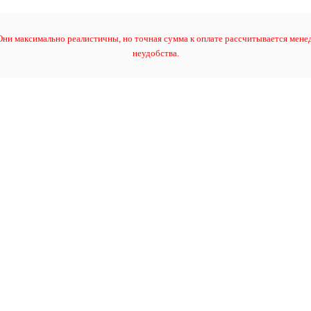
ни максимально реалистичны, но точная сумма к оплате рассчитывается менед
неудобства.