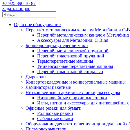
+7 925 390-10-87
Задать вопрос
Офисное оборудование
Переплёт металлическим каналом Металбинд и C-Bi
Переплёт металлическим каналом Металбинд 
Аксессуары для Металбинд, C-Bind
Брошюровщики, переплетчики
Переплёт металлической пружиной
Переплёт пластиковой пружиной
Термопереплётные машины
Универсальные переплётные машины
Переплёт пластиковой спиралью
Дыроколы
Конвертовкладочные и конвертовальные машины
Ламинаторы пакетные
Ниткошвейные и архивные станки, аксессуары
Ниткошвейные и архивные станки
Иглы, нитки и аксессуары для ниткошвейны
Офисные резаки для бумаги
Роликовые резаки
Сабельные резаки
Оборудование для изготовления индивидуальной 
Письмовскрыватели