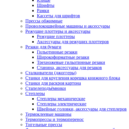
Клише
Шрифты
Рамки
Кассеты для шрифтов
Прессы обжимные
Проволокошвейные машины и аксессуары
Режущие плоттеры и аксессуары
Режущие плоттеры
Аксессуары для режущих плоттеров
Резаки для бумаги
Гильотинные резаки
Широкоформатные резаки
Трехножевые гильотинные резаки
Станина, аксессуары для резаков
Сталкиватели (джоггеры)
Станки для кругления корешка книжного блока
Станки для раскроя картона
Стапелеподъёмники
Степлеры
Степлеры механические
Степлеры электрические
Швейные головки, аксессуары для степлеров
Термоклеевые машины
Термопрессы и термоперенос
Тигельные прессы