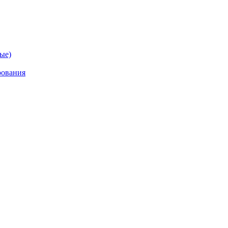
ые)
рования