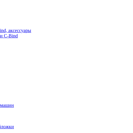
nd, аксессуары
и C-Bind
х машин
обложки