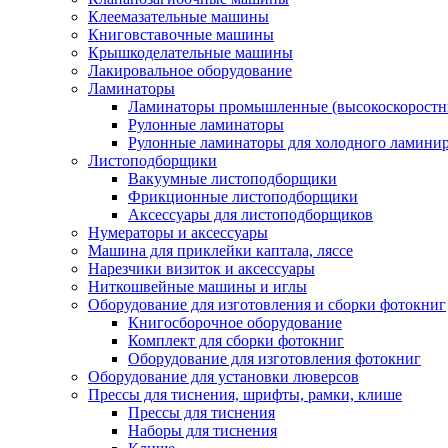
Клеемазательные машины
Книговставочные машины
Крышкоделательные машины
Лакировальное оборудование
Ламинаторы
Ламинаторы промышленные (высокоскоростн
Рулонные ламинаторы
Рулонные ламинаторы для холодного ламини
Листоподборщики
Вакуумные листоподборщики
Фрикционные листоподборщики
Аксессуары для листоподборщиков
Нумераторы и аксессуары
Машина для приклейки каптала, ляссе
Нарезчики визиток и аксессуары
Ниткошвейные машины и иглы
Оборудование для изготовления и сборки фотокниг
Книгосборочное оборудование
Комплект для сборки фотокниг
Оборудование для изготовления фотокниг
Оборудование для установки люверсов
Прессы для тиснения, шрифты, рамки, клише
Прессы для тиснения
Наборы для тиснения