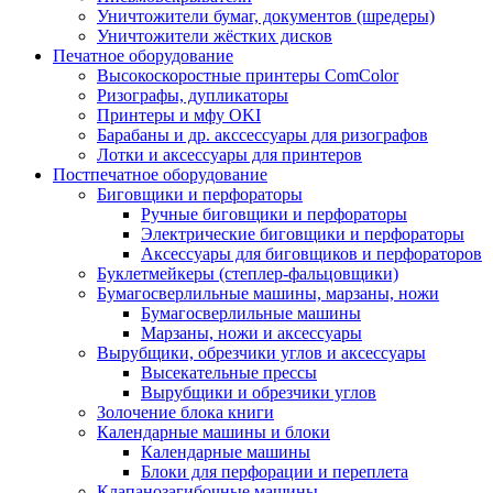
Уничтожители бумаг, документов (шредеры)
Уничтожители жёстких дисков
Печатное оборудование
Высокоскоростные принтеры ComColor
Ризографы, дупликаторы
Принтеры и мфу OKI
Барабаны и др. акссессуары для ризографов
Лотки и аксессуары для принтеров
Постпечатное оборудование
Биговщики и перфораторы
Ручные биговщики и перфораторы
Электрические биговщики и перфораторы
Аксессуары для биговщиков и перфораторов
Буклетмейкеры (степлер-фальцовщики)
Бумагосверлильные машины, марзаны, ножи
Бумагосверлильные машины
Марзаны, ножи и аксессуары
Вырубщики, обрезчики углов и аксессуары
Высекательные прессы
Вырубщики и обрезчики углов
Золочение блока книги
Календарные машины и блоки
Календарные машины
Блоки для перфорации и переплета
Клапанозагибочные машины