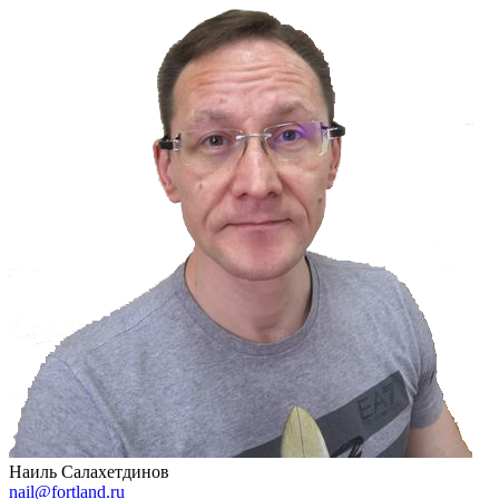
Наиль Салахетдинов
nail@fortland.ru