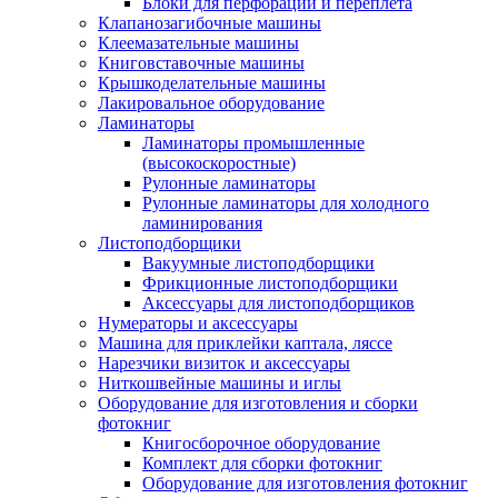
Блоки для перфорации и переплета
Клапанозагибочные машины
Клеемазательные машины
Книговставочные машины
Крышкоделательные машины
Лакировальное оборудование
Ламинаторы
Ламинаторы промышленные
(высокоскоростные)
Рулонные ламинаторы
Рулонные ламинаторы для холодного
ламинирования
Листоподборщики
Вакуумные листоподборщики
Фрикционные листоподборщики
Аксессуары для листоподборщиков
Нумераторы и аксессуары
Машина для приклейки каптала, ляссе
Нарезчики визиток и аксессуары
Ниткошвейные машины и иглы
Оборудование для изготовления и сборки
фотокниг
Книгосборочное оборудование
Комплект для сборки фотокниг
Оборудование для изготовления фотокниг