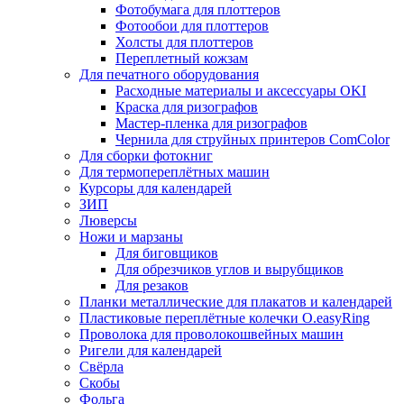
Фотобумага для плоттеров
Фотообои для плоттеров
Холсты для плоттеров
Переплетный кожзам
Для печатного оборудования
Расходные материалы и аксессуары OKI
Краска для ризографов
Мастер-пленка для ризографов
Чернила для струйных принтеров ComColor
Для сборки фотокниг
Для термопереплётных машин
Курсоры для календарей
ЗИП
Люверсы
Ножи и марзаны
Для биговщиков
Для обрезчиков углов и вырубщиков
Для резаков
Планки металлические для плакатов и календарей
Пластиковые переплётные колечки O.easyRing
Проволока для проволокошвейных машин
Ригели для календарей
Свёрла
Скобы
Фольга