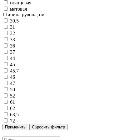
глянцевая
матовая
Ширина рулона, см
30,5
31
32
33
36
37
44
45
45,7
46
47
50
52
61
62
63,5
72