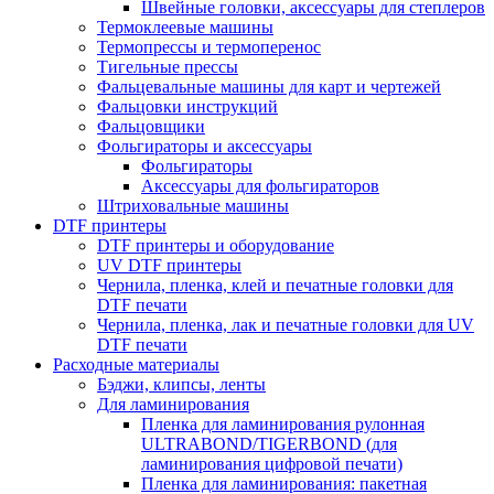
Швейные головки, аксессуары для степлеров
Термоклеевые машины
Термопрессы и термоперенос
Тигельные прессы
Фальцевальные машины для карт и чертежей
Фальцовки инструкций
Фальцовщики
Фольгираторы и аксессуары
Фольгираторы
Аксессуары для фольгираторов
Штриховальные машины
DTF принтеры
DTF принтеры и оборудование
UV DTF принтеры
Чернила, пленка, клей и печатные головки для
DTF печати
Чернила, пленка, лак и печатные головки для UV
DTF печати
Расходные материалы
Бэджи, клипсы, ленты
Для ламинирования
Пленка для ламинирования рулонная
ULTRABOND/TIGERBOND (для
ламинирования цифровой печати)
Пленка для ламинирования: пакетная