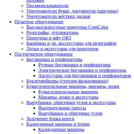
обложки
Письмовскрыватели
Уничтожители бумаг, документов (шредеры)
Уничтожители жёстких дисков
Печатное оборудование
Высокоскоростные принтеры ComColor
Ризографы, дупликаторы
Принтеры и мфу OKI
Барабаны и др. акссессуары для ризографов
Лотки и аксессуары для принтеров
Постпечатное оборудование
Биговщики и перфораторы
Ручные биговщики и перфораторы
Электрические биговщики и перфораторы
Аксессуары для биговщиков и перфораторов
Буклетмейкеры (степлер-фальцовщики)
Бумагосверлильные машины, марзаны, ножи
Бумагосверлильные машины
Марзаны, ножи и аксессуары
Вырубщики, обрезчики углов и аксессуары
Высекательные прессы
Вырубщики и обрезчики углов
Золочение блока книги
Календарные машины и блоки
Календарные машины