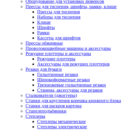
Оборудование для установки люверсов
Прессы для тиснения, шрифты, рамки, клише
Прессы для тиснения
Наборы для тиснения
Клише
Шрифты
Рамки
Кассеты для шрифтов
Прессы обжимные
Проволокошвейные машины и аксессуары
Режущие плоттеры и аксессуары
Режущие плоттеры
Аксессуары для режущих плоттеров
Резаки для бумаги
Гильотинные резаки
Широкоформатные резаки
Трехножевые гильотинные резаки
Станина, аксессуары для резаков
Сталкиватели (джоггеры)
Станки для кругления корешка книжного блока
Станки для раскроя картона
Стапелеподъёмники
Степлеры
Степлеры механические
Степлеры электрические