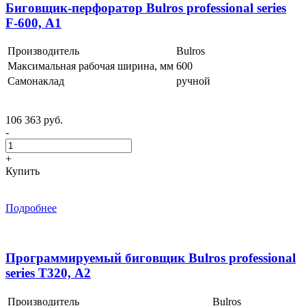
Биговщик-перфоратор Bulros professional series
F-600, А1
Производитель
Bulros
Максимальная рабочая ширина, мм
600
Самонаклад
ручной
106 363 руб.
-
+
Купить
Подробнее
Программируемый биговщик Bulros professional
series Т320, А2
Производитель
Bulros