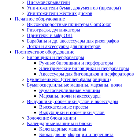
Письмовскрыватели
Уничтожители бумаг, документов (шредеры)
Уничтожители жёстких дисков
Печатное оборудование
Высокоскоростные принтеры ComColor
Ризографы, дупликаторы
Принтеры и мфу OKI
Барабаны и др. акссессуары для ризографов
Лотки и аксессуары для принтеров
Постпечатное оборудование
Биговщики и перфораторы
Ручные биговщики и перфораторы
Электрические биговщики и перфораторы
Аксессуары для биговщиков и перфораторов
Буклетмейкеры (степлер-фальцовщики)
Бумагосверлильные машины, марзаны, ножи
Бумагосверлильные машины
Марзаны, ножи и аксессуары
Вырубщики, обрезчики углов и аксессуары
Высекательные прессы
Вырубщики и обрезчики углов
Золочение блока книги
Календарные машины и блоки
Календарные машины
Блоки для перфорации и переплета