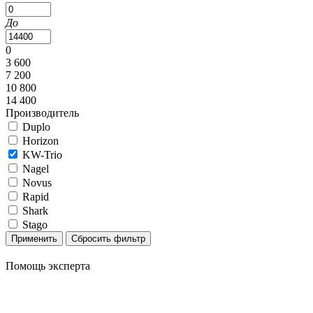
До
0
3 600
7 200
10 800
14 400
Производитель
Duplo
Horizon
KW-Trio
Nagel
Novus
Rapid
Shark
Stago
Помощь эксперта