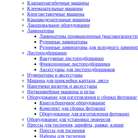
Клапанозагибочные машины
Клеемазательные машины
Книговставочные машины
Крышкоделательные машины
Лакировальное оборудование
Ламинаторы
Ламинаторы промышленные (высокоскоростн
Рулонные ламинаторы
Рулонные ламинаторы для холодного ламини
Листоподборщики
Вакуумные листоподборщики
Фрикционные листоподборщики
Аксессуары для листоподборщиков
Нумераторы и аксессуары
Машина для приклейки каптала, ляссе
Нарезчики визиток и аксессуары
Ниткошвейные машины и иглы
Оборудование для изготовления и сборки фотокниг
Книгосборочное оборудование
Комплект для сборки фотокниг
Оборудование для изготовления фотокниг
Оборудование для установки люверсов
Прессы для тиснения, шрифты, рамки, клише
Прессы для тиснения
Наборы для тиснения