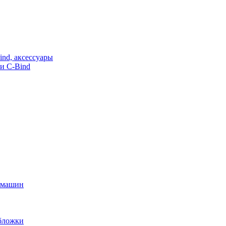
nd, аксессуары
и C-Bind
х машин
обложки