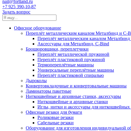
nail@fortland.ru
+7 925 390-10-87
Задать вопрос
Офисное оборудование
Переплёт металлическим каналом Металбинд и C-Bi
Переплёт металлическим каналом Металбинд 
Аксессуары для Металбинд, C-Bind
Брошюровщики, переплетчики
Переплёт металлической пружиной
Переплёт пластиковой пружиной
Термопереплётные машины
Универсальные переплётные машины
Переплёт пластиковой спиралью
Дыроколы
Конвертовкладочные и конвертовальные машины
Ламинаторы пакетные
Ниткошвейные и архивные станки, аксессуары
Ниткошвейные и архивные станки
Иглы, нитки и аксессуары для ниткошвейны
Офисные резаки для бумаги
Роликовые резаки
Сабельные резаки
Оборудование для изготовления индивидуальной 