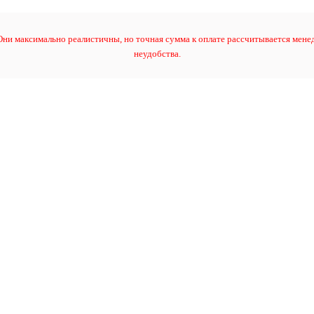
ни максимально реалистичны, но точная сумма к оплате рассчитывается менед
неудобства.