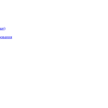
ые)
рования