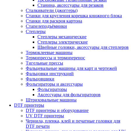
Станина, аксессуары для резаков
Сталкиватели (джоггеры)
Станки для кругления корешка книжного блока
Станки для раскроя картона
Стапелеподъёмники
Степлеры
Степлеры механические
Степлеры электрические
Швейные головки, аксессуары для степлеров
Термоклеевые машины
Термопрессы и термоперенос
Тигельные прессы
Фальцевальные машины для карт и чертежей
Фальцовки инструкций
Фальцовщики
Фольгираторы и аксессуары
Фольгираторы
Аксессуары для фольгираторов
Штриховальные машины
DTF принтеры
DTF принтеры и оборудование
UV DTF принтеры
Чернила, пленка, клей и печатные головки для
DTF печати