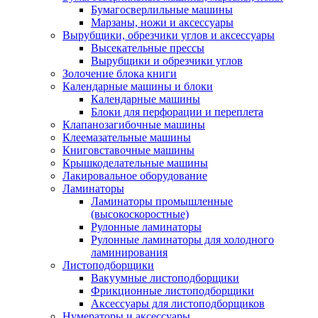
Бумагосверлильные машины
Марзаны, ножи и аксессуары
Вырубщики, обрезчики углов и аксессуары
Высекательные прессы
Вырубщики и обрезчики углов
Золочение блока книги
Календарные машины и блоки
Календарные машины
Блоки для перфорации и переплета
Клапанозагибочные машины
Клеемазательные машины
Книговставочные машины
Крышкоделательные машины
Лакировальное оборудование
Ламинаторы
Ламинаторы промышленные
(высокоскоростные)
Рулонные ламинаторы
Рулонные ламинаторы для холодного
ламинирования
Листоподборщики
Вакуумные листоподборщики
Фрикционные листоподборщики
Аксессуары для листоподборщиков
Нумераторы и аксессуары