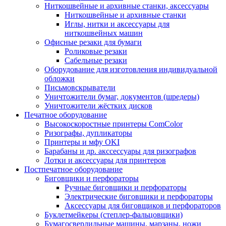
Ниткошвейные и архивные станки, аксессуары
Ниткошвейные и архивные станки
Иглы, нитки и аксессуары для
ниткошвейных машин
Офисные резаки для бумаги
Роликовые резаки
Сабельные резаки
Оборудование для изготовления индивидуальной
обложки
Письмовскрыватели
Уничтожители бумаг, документов (шредеры)
Уничтожители жёстких дисков
Печатное оборудование
Высокоскоростные принтеры ComColor
Ризографы, дупликаторы
Принтеры и мфу OKI
Барабаны и др. акссессуары для ризографов
Лотки и аксессуары для принтеров
Постпечатное оборудование
Биговщики и перфораторы
Ручные биговщики и перфораторы
Электрические биговщики и перфораторы
Аксессуары для биговщиков и перфораторов
Буклетмейкеры (степлер-фальцовщики)
Бумагосверлильные машины, марзаны, ножи