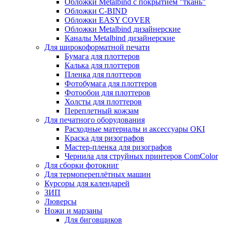
Обложки Metalbind с покрытием "ткань"
Обложки C-BIND
Обложки EASY COVER
Обложки Metalbind дизайнерские
Каналы Metalbind дизайнерские
Для широкоформатной печати
Бумага для плоттеров
Калька для плоттеров
Пленка для плоттеров
Фотобумага для плоттеров
Фотообои для плоттеров
Холсты для плоттеров
Переплетный кожзам
Для печатного оборудования
Расходные материалы и аксессуары OKI
Краска для ризографов
Мастер-пленка для ризографов
Чернила для струйных принтеров ComColor
Для сборки фотокниг
Для термопереплётных машин
Курсоры для календарей
ЗИП
Люверсы
Ножи и марзаны
Для биговщиков