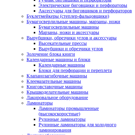
Электрические биговщики и перфораторы
Аксессуары для биговщиков и перфораторов
Буклетмейкеры (степлер-фальцовщики)
Бумагосверлильные машины, марзаны, ножи
Бумагосверлильные машины
Марзаны, ножи и аксессуары
Вырубщики, обрезчики углов и аксессуары
Высекательные прессы
Вырубщики и обрезчики углов
Золочение блока книги
Календарные машины и блоки
Календарные машины
Блоки для перфорации и переплета
Клапанозагибочные машины
Клеемазательные машины
Книговставочные машины
Крышкоделательные машины
Лакировальное оборудование
Ламинаторы
Ламинаторы промышленные
(высокоскоростные)
Рулонные ламинаторы
Рулонные ламинаторы для холодного
ламинирования