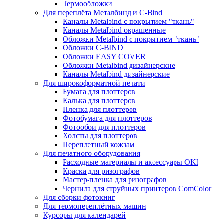
Термообложки
Для переплёта Металбинд и C-Bind
Каналы Metalbind с покрытием "ткань"
Каналы Metalbind окрашенные
Обложки Metalbind с покрытием "ткань"
Обложки C-BIND
Обложки EASY COVER
Обложки Metalbind дизайнерские
Каналы Metalbind дизайнерские
Для широкоформатной печати
Бумага для плоттеров
Калька для плоттеров
Пленка для плоттеров
Фотобумага для плоттеров
Фотообои для плоттеров
Холсты для плоттеров
Переплетный кожзам
Для печатного оборудования
Расходные материалы и аксессуары OKI
Краска для ризографов
Мастер-пленка для ризографов
Чернила для струйных принтеров ComColor
Для сборки фотокниг
Для термопереплётных машин
Курсоры для календарей