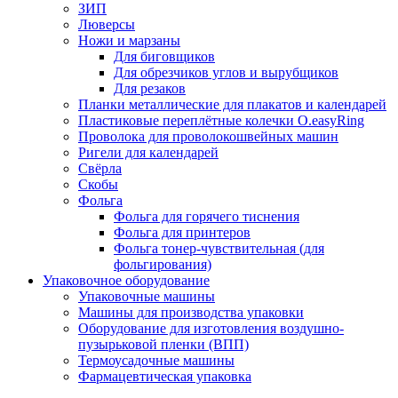
ЗИП
Люверсы
Ножи и марзаны
Для биговщиков
Для обрезчиков углов и вырубщиков
Для резаков
Планки металлические для плакатов и календарей
Пластиковые переплётные колечки O.easyRing
Проволока для проволокошвейных машин
Ригели для календарей
Свёрла
Скобы
Фольга
Фольга для горячего тиснения
Фольга для принтеров
Фольга тонер-чувствительная (для
фольгирования)
Упаковочное оборудование
Упаковочные машины
Машины для производства упаковки
Оборудование для изготовления воздушно-
пузырьковой пленки (ВПП)
Термоусадочные машины
Фармацевтическая упаковка