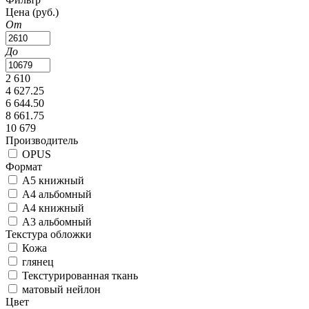
Цена
(руб.)
От
До
2 610
4 627.25
6 644.50
8 661.75
10 679
Производитель
OPUS
Формат
А5 книжный
А4 альбомный
А4 книжный
А3 альбомный
Текстура обложки
Кожа
глянец
Текстурированная ткань
матовый нейлон
Цвет