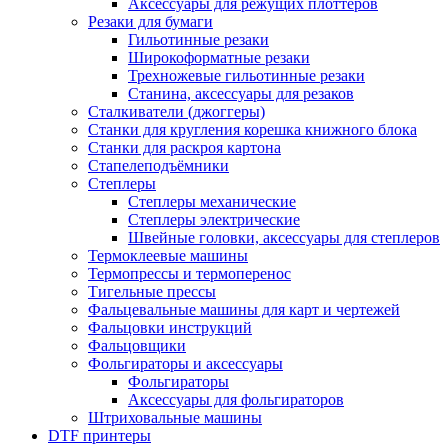
Аксессуары для режущих плоттеров
Резаки для бумаги
Гильотинные резаки
Широкоформатные резаки
Трехножевые гильотинные резаки
Станина, аксессуары для резаков
Сталкиватели (джоггеры)
Станки для кругления корешка книжного блока
Станки для раскроя картона
Стапелеподъёмники
Степлеры
Степлеры механические
Степлеры электрические
Швейные головки, аксессуары для степлеров
Термоклеевые машины
Термопрессы и термоперенос
Тигельные прессы
Фальцевальные машины для карт и чертежей
Фальцовки инструкций
Фальцовщики
Фольгираторы и аксессуары
Фольгираторы
Аксессуары для фольгираторов
Штриховальные машины
DTF принтеры