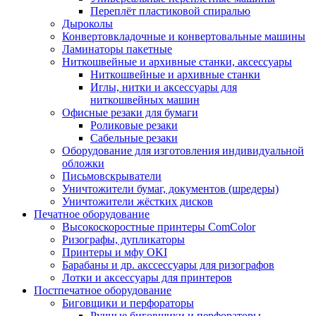
Переплёт пластиковой спиралью
Дыроколы
Конвертовкладочные и конвертовальные машины
Ламинаторы пакетные
Ниткошвейные и архивные станки, аксессуары
Ниткошвейные и архивные станки
Иглы, нитки и аксессуары для
ниткошвейных машин
Офисные резаки для бумаги
Роликовые резаки
Сабельные резаки
Оборудование для изготовления индивидуальной
обложки
Письмовскрыватели
Уничтожители бумаг, документов (шредеры)
Уничтожители жёстких дисков
Печатное оборудование
Высокоскоростные принтеры ComColor
Ризографы, дупликаторы
Принтеры и мфу OKI
Барабаны и др. акссессуары для ризографов
Лотки и аксессуары для принтеров
Постпечатное оборудование
Биговщики и перфораторы
Ручные биговщики и перфораторы