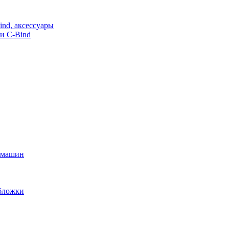
nd, аксессуары
и C-Bind
х машин
обложки