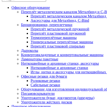
Офисное оборудование
Переплёт металлическим каналом Металбинд и C-Bi
Переплёт металлическим каналом Металбинд 
Аксессуары для Металбинд, C-Bind
Брошюровщики, переплетчики
Переплёт металлической пружиной
Переплёт пластиковой пружиной
Термопереплётные машины
Универсальные переплётные машины
Переплёт пластиковой спиралью
Дыроколы
Конвертовкладочные и конвертовальные машины
Ламинаторы пакетные
Ниткошвейные и архивные станки, аксессуары
Ниткошвейные и архивные станки
Иглы, нитки и аксессуары для ниткошвейны
Офисные резаки для бумаги
Роликовые резаки
Сабельные резаки
Оборудование для изготовления индивидуальной 
Письмовскрыватели
Уничтожители бумаг, документов (шредеры)
Уничтожители жёстких дисков
Печатное оборудование