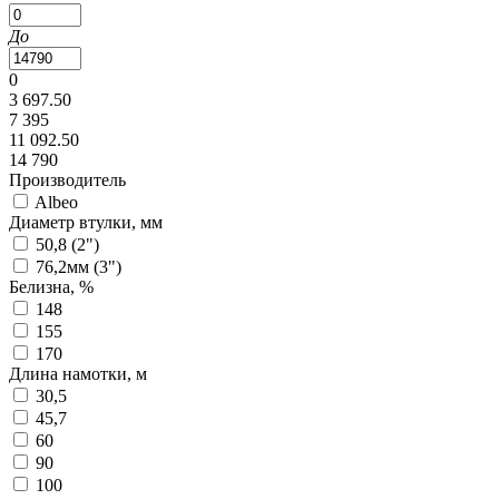
До
0
3 697.50
7 395
11 092.50
14 790
Производитель
Albeo
Диаметр втулки, мм
50,8 (2")
76,2мм (3")
Белизна, %
148
155
170
Длина намотки, м
30,5
45,7
60
90
100