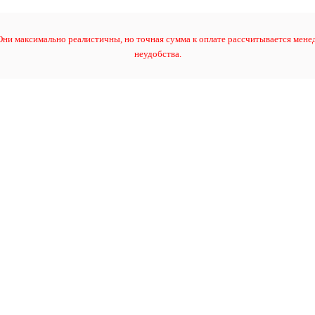
ни максимально реалистичны, но точная сумма к оплате рассчитывается менед
неудобства.