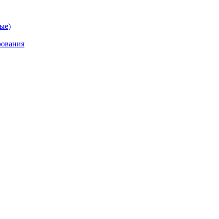
ые)
рования