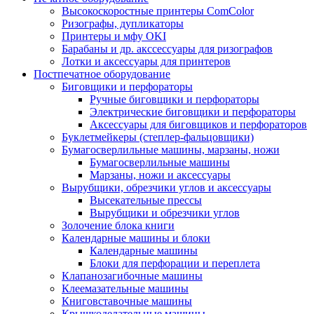
Высокоскоростные принтеры ComColor
Ризографы, дупликаторы
Принтеры и мфу OKI
Барабаны и др. акссессуары для ризографов
Лотки и аксессуары для принтеров
Постпечатное оборудование
Биговщики и перфораторы
Ручные биговщики и перфораторы
Электрические биговщики и перфораторы
Аксессуары для биговщиков и перфораторов
Буклетмейкеры (степлер-фальцовщики)
Бумагосверлильные машины, марзаны, ножи
Бумагосверлильные машины
Марзаны, ножи и аксессуары
Вырубщики, обрезчики углов и аксессуары
Высекательные прессы
Вырубщики и обрезчики углов
Золочение блока книги
Календарные машины и блоки
Календарные машины
Блоки для перфорации и переплета
Клапанозагибочные машины
Клеемазательные машины
Книговставочные машины
Крышкоделательные машины