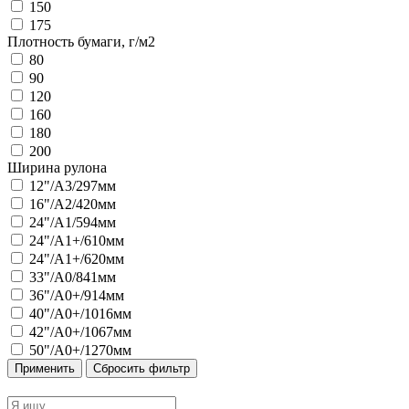
150
175
Плотность бумаги, г/м2
80
90
120
160
180
200
Ширина рулона
12"/А3/297мм
16"/А2/420мм
24"/А1/594мм
24"/А1+/610мм
24"/А1+/620мм
33"/А0/841мм
36"/А0+/914мм
40"/А0+/1016мм
42"/А0+/1067мм
50"/А0+/1270мм