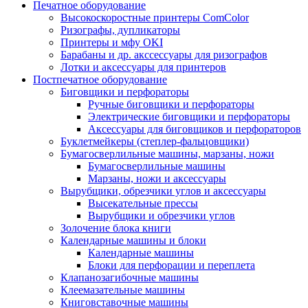
Печатное оборудование
Высокоскоростные принтеры ComColor
Ризографы, дупликаторы
Принтеры и мфу OKI
Барабаны и др. акссессуары для ризографов
Лотки и аксессуары для принтеров
Постпечатное оборудование
Биговщики и перфораторы
Ручные биговщики и перфораторы
Электрические биговщики и перфораторы
Аксессуары для биговщиков и перфораторов
Буклетмейкеры (степлер-фальцовщики)
Бумагосверлильные машины, марзаны, ножи
Бумагосверлильные машины
Марзаны, ножи и аксессуары
Вырубщики, обрезчики углов и аксессуары
Высекательные прессы
Вырубщики и обрезчики углов
Золочение блока книги
Календарные машины и блоки
Календарные машины
Блоки для перфорации и переплета
Клапанозагибочные машины
Клеемазательные машины
Книговставочные машины