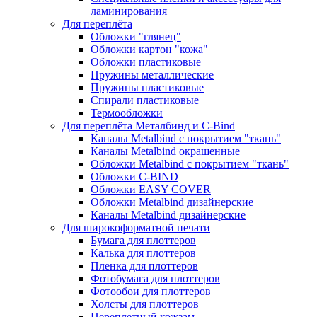
ламинирования
Для переплёта
Обложки "глянец"
Обложки картон "кожа"
Обложки пластиковые
Пружины металлические
Пружины пластиковые
Спирали пластиковые
Термообложки
Для переплёта Металбинд и C-Bind
Каналы Metalbind с покрытием "ткань"
Каналы Metalbind окрашенные
Обложки Metalbind с покрытием "ткань"
Обложки C-BIND
Обложки EASY COVER
Обложки Metalbind дизайнерские
Каналы Metalbind дизайнерские
Для широкоформатной печати
Бумага для плоттеров
Калька для плоттеров
Пленка для плоттеров
Фотобумага для плоттеров
Фотообои для плоттеров
Холсты для плоттеров
Переплетный кожзам