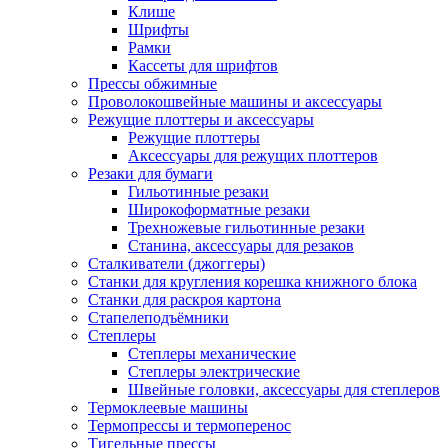
Клише
Шрифты
Рамки
Кассеты для шрифтов
Прессы обжимные
Проволокошвейные машины и аксессуары
Режущие плоттеры и аксессуары
Режущие плоттеры
Аксессуары для режущих плоттеров
Резаки для бумаги
Гильотинные резаки
Широкоформатные резаки
Трехножевые гильотинные резаки
Станина, аксессуары для резаков
Сталкиватели (джоггеры)
Станки для кругления корешка книжного блока
Станки для раскроя картона
Стапелеподъёмники
Степлеры
Степлеры механические
Степлеры электрические
Швейные головки, аксессуары для степлеров
Термоклеевые машины
Термопрессы и термоперенос
Тигельные прессы