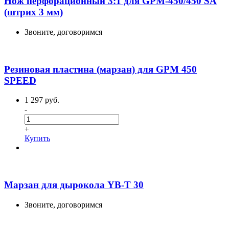
Нож перфорационный 3:1 для GPM-450/450 SA
(штрих 3 мм)
Звоните, договоримся
Резиновая пластина (марзан) для GPM 450
SPEED
1 297 руб.
-
+
Купить
Марзан для дырокола YB-T 30
Звоните, договоримся