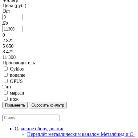
Цена
(руб.)
От
До
0
2 825
5 650
8 475
11 300
Производитель
Cyklos
noname
OPUS
Тип
марзан
нож
Офисное оборудование
Переплёт металлическим каналом Металбинд и C-