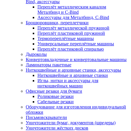
Bind, аксессуары
Переплёт металлическим каналом
Металбинд и C-Bind
Аксессуары для Металбинд, C-Bind
Брошюровщики, переплетчики
Переплёт металлической пружиной
Переплёт пластиковой пружиной
Термопереплётные машины
Универсальные переплётные машины
Переплёт пластиковой спиралью
Дыроколы
Конвертовкладочные и конвертовальные машины
Ламинаторы пакетные
Ниткошвейные и архивные станки, аксессуары
Ниткошвейные и архивные станки
Иглы, нитки и аксессуары для
ниткошвейных машин
Офисные резаки для бумаги
Роликовые резаки
Сабельные резаки
Оборудование для изготовления индивидуальной
обложки
Письмовскрыватели
Уничтожители бумаг, документов (шредеры)
Уничтожители жёстких дисков