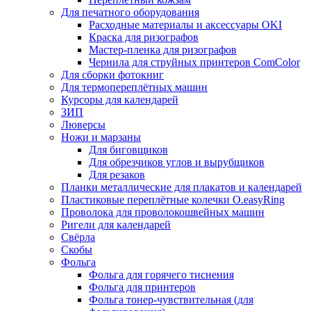
Для печатного оборудования
Расходные материалы и аксессуары OKI
Краска для ризографов
Мастер-пленка для ризографов
Чернила для струйных принтеров ComColor
Для сборки фотокниг
Для термопереплётных машин
Курсоры для календарей
ЗИП
Люверсы
Ножи и марзаны
Для биговщиков
Для обрезчиков углов и вырубщиков
Для резаков
Планки металлические для плакатов и календарей
Пластиковые переплётные колечки O.easyRing
Проволока для проволокошвейных машин
Ригели для календарей
Свёрла
Скобы
Фольга
Фольга для горячего тиснения
Фольга для принтеров
Фольга тонер-чувствительная (для