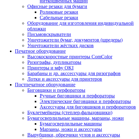
ниткошвейных машин
Офисные резаки для бумаги
Роликовые резаки
Сабельные резаки
Оборудование для изготовления индивидуальной
обложки
Письмовскрыватели
Уничтожители бумаг, документов (шредеры)
Уничтожители жёстких дисков
Печатное оборудование
Высокоскоростные принтеры ComColor
Ризографы, дупликаторы
Принтеры и мфу OKI
Барабаны и др. акссессуары для ризографов
Лотки и аксессуары для принтеров
Постпечатное оборудование
Биговщики и перфораторы
Ручные биговщики и перфораторы
Электрические биговщики и перфораторы
Аксессуары для биговщиков и перфораторов
Буклетмейкеры (степлер-фальцовщики)
Бумагосверлильные машины, марзаны, ножи
Бумагосверлильные машины
Марзаны, ножи и аксессуары
Вырубщики, обрезчики углов и аксессуары