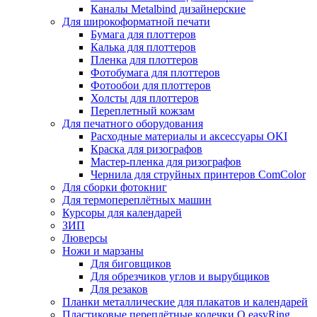
Каналы Metalbind дизайнерские
Для широкоформатной печати
Бумага для плоттеров
Калька для плоттеров
Пленка для плоттеров
Фотобумага для плоттеров
Фотообои для плоттеров
Холсты для плоттеров
Переплетный кожзам
Для печатного оборудования
Расходные материалы и аксессуары OKI
Краска для ризографов
Мастер-пленка для ризографов
Чернила для струйных принтеров ComColor
Для сборки фотокниг
Для термопереплётных машин
Курсоры для календарей
ЗИП
Люверсы
Ножи и марзаны
Для биговщиков
Для обрезчиков углов и вырубщиков
Для резаков
Планки металлические для плакатов и календарей
Пластиковые переплётные колечки O.easyRing