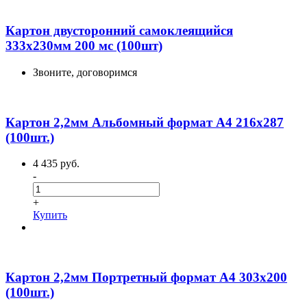
Картон двусторонний самоклеящийся
333х230мм 200 мс (100шт)
Звоните, договоримся
Картон 2,2мм Альбомный формат А4 216x287
(100шт.)
4 435 руб.
-
+
Купить
Картон 2,2мм Портретный формат А4 303х200
(100шт.)