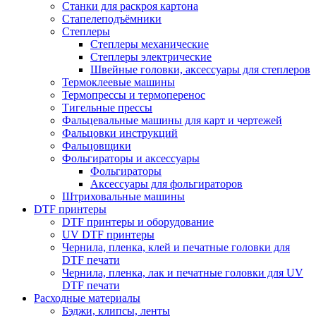
Станки для раскроя картона
Стапелеподъёмники
Степлеры
Степлеры механические
Степлеры электрические
Швейные головки, аксессуары для степлеров
Термоклеевые машины
Термопрессы и термоперенос
Тигельные прессы
Фальцевальные машины для карт и чертежей
Фальцовки инструкций
Фальцовщики
Фольгираторы и аксессуары
Фольгираторы
Аксессуары для фольгираторов
Штриховальные машины
DTF принтеры
DTF принтеры и оборудование
UV DTF принтеры
Чернила, пленка, клей и печатные головки для
DTF печати
Чернила, пленка, лак и печатные головки для UV
DTF печати
Расходные материалы
Бэджи, клипсы, ленты