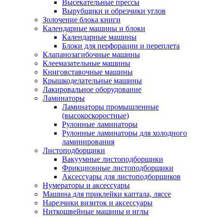
Высекательные прессы
Вырубщики и обрезчики углов
Золочение блока книги
Календарные машины и блоки
Календарные машины
Блоки для перфорации и переплета
Клапанозагибочные машины
Клеемазательные машины
Книговставочные машины
Крышкоделательные машины
Лакировальное оборудование
Ламинаторы
Ламинаторы промышленные
(высокоскоростные)
Рулонные ламинаторы
Рулонные ламинаторы для холодного
ламинирования
Листоподборщики
Вакуумные листоподборщики
Фрикционные листоподборщики
Аксессуары для листоподборщиков
Нумераторы и аксессуары
Машина для приклейки каптала, ляссе
Нарезчики визиток и аксессуары
Ниткошвейные машины и иглы