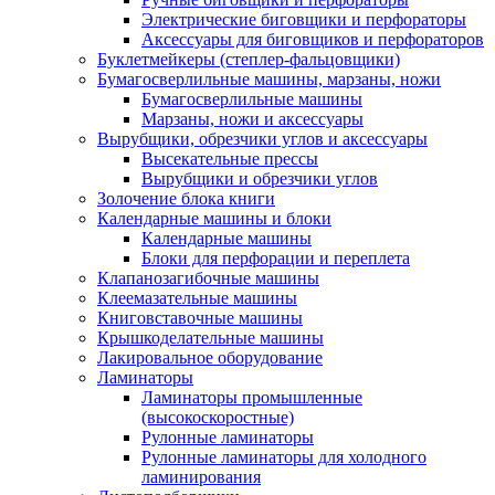
Электрические биговщики и перфораторы
Аксессуары для биговщиков и перфораторов
Буклетмейкеры (степлер-фальцовщики)
Бумагосверлильные машины, марзаны, ножи
Бумагосверлильные машины
Марзаны, ножи и аксессуары
Вырубщики, обрезчики углов и аксессуары
Высекательные прессы
Вырубщики и обрезчики углов
Золочение блока книги
Календарные машины и блоки
Календарные машины
Блоки для перфорации и переплета
Клапанозагибочные машины
Клеемазательные машины
Книговставочные машины
Крышкоделательные машины
Лакировальное оборудование
Ламинаторы
Ламинаторы промышленные
(высокоскоростные)
Рулонные ламинаторы
Рулонные ламинаторы для холодного
ламинирования