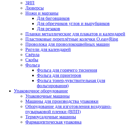
ЗИП
Люверсы
Ножи и марзаны
Для биговщиков
Для обрезчиков углов и вырубщиков
Для резаков
Планки металлические для плакатов и календарей
Пластиковые переплётные колечки O.easyRing
Проволока для проволокошвейных машин
Ригели для календарей
Свёрла
Скобы
Фольга
Фольга для горячего тиснения
Фольга для принтеров
Фольга тонер-чувствительная (для
фольгирования)
Упаковочное оборудование
Упаковочные машины
Машины для производства упаковки
Оборудование для изготовления воздушно-
пузырьковой пленки (ВПП)
Термоусадочные машины
Фармацевтическая упаковка