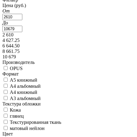
Цена
(руб.)
От
До
2 610
4 627.25
6 644.50
8 661.75
10 679
Производитель
OPUS
Формат
А5 книжный
А4 альбомный
А4 книжный
А3 альбомный
Текстура обложки
Кожа
глянец
Текстурированная ткань
матовый нейлон
Цвет