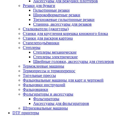
Аксессуары для режущих плоттеров
Резаки для бумаги
Гильотинные резаки
Широкоформатные резаки
Трехножевые гильотинные резаки
Станина, аксессуары для резаков
Сталкиватели (джоггеры)
Станки для кругления корешка книжного блока
Станки для раскроя картона
Стапелеподъёмники
Степлеры
Степлеры механические
Степлеры электрические
Швейные головки, аксессуары для степлеров
Термоклеевые машины
Термопрессы и термоперенос
Тигельные прессы
Фальцевальные машины для карт и чертежей
Фальцовки инструкций
Фальцовщики
Фольгираторы и аксессуары
Фольгираторы
Аксессуары для фольгираторов
Штриховальные машины
DTF принтеры