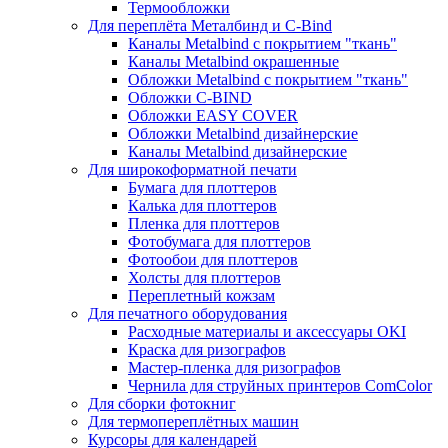
Термообложки
Для переплёта Металбинд и C-Bind
Каналы Metalbind с покрытием "ткань"
Каналы Metalbind окрашенные
Обложки Metalbind с покрытием "ткань"
Обложки C-BIND
Обложки EASY COVER
Обложки Metalbind дизайнерские
Каналы Metalbind дизайнерские
Для широкоформатной печати
Бумага для плоттеров
Калька для плоттеров
Пленка для плоттеров
Фотобумага для плоттеров
Фотообои для плоттеров
Холсты для плоттеров
Переплетный кожзам
Для печатного оборудования
Расходные материалы и аксессуары OKI
Краска для ризографов
Мастер-пленка для ризографов
Чернила для струйных принтеров ComColor
Для сборки фотокниг
Для термопереплётных машин
Курсоры для календарей