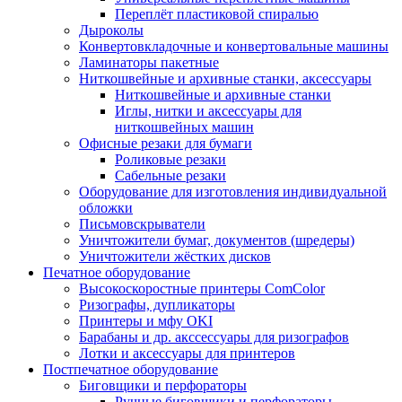
Переплёт пластиковой спиралью
Дыроколы
Конвертовкладочные и конвертовальные машины
Ламинаторы пакетные
Ниткошвейные и архивные станки, аксессуары
Ниткошвейные и архивные станки
Иглы, нитки и аксессуары для
ниткошвейных машин
Офисные резаки для бумаги
Роликовые резаки
Сабельные резаки
Оборудование для изготовления индивидуальной
обложки
Письмовскрыватели
Уничтожители бумаг, документов (шредеры)
Уничтожители жёстких дисков
Печатное оборудование
Высокоскоростные принтеры ComColor
Ризографы, дупликаторы
Принтеры и мфу OKI
Барабаны и др. акссессуары для ризографов
Лотки и аксессуары для принтеров
Постпечатное оборудование
Биговщики и перфораторы
Ручные биговщики и перфораторы