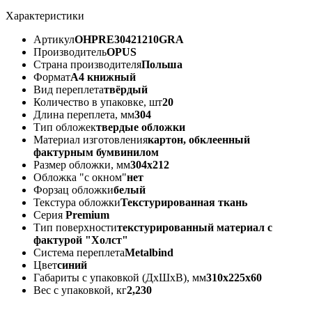
Характеристики
Артикул
OHPRE30421210GRA
Производитель
OPUS
Страна производителя
Польша
Формат
А4 книжный
Вид переплета
твёрдый
Количество в упаковке, шт
20
Длина переплета, мм
304
Тип обложек
твердые обложки
Материал изготовления
картон, обклеенный
фактурным бумвинилом
Размер обложки, мм
304х212
Обложка "с окном"
нет
Форзац обложки
белый
Текстура обложки
Текстурированная ткань
Серия
Premium
Тип поверхности
текстурированный материал с
фактурой "Холст"
Система переплета
Metalbind
Цвет
синий
Габариты с упаковкой (ДхШхВ), мм
310х225х60
Вес с упаковкой, кг
2,230