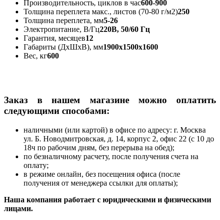
Производительность, циклов в час
600-900
Толщина переплета макс., листов (70-80 г/м2)
250
Толщина переплета, мм
5-26
Электропитание, В/Гц
220В, 50/60 Гц
Гарантия, месяцев
12
Габариты (ДхШхВ), мм
1900x1500x1600
Вес, кг
600
Заказ в нашем магазине можно оплатить
следующими способами:
наличными (или картой) в офисе по адресу: г. Москва
ул. Б. Новодмитровская, д. 14, корпус 2, офис 22 (с 10 до
18ч по рабочим дням, без перерыва на обед);
по безналичному расчету, после получения счета на
оплату;
в режиме онлайн, без посещения офиса (после
получения от менеджера ссылки для оплаты);
Наша компания работает с юридическими и физическими
лицами.