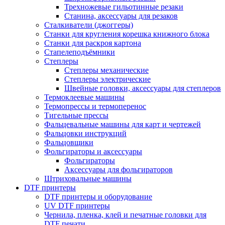
Трехножевые гильотинные резаки
Станина, аксессуары для резаков
Сталкиватели (джоггеры)
Станки для кругления корешка книжного блока
Станки для раскроя картона
Стапелеподъёмники
Степлеры
Степлеры механические
Степлеры электрические
Швейные головки, аксессуары для степлеров
Термоклеевые машины
Термопрессы и термоперенос
Тигельные прессы
Фальцевальные машины для карт и чертежей
Фальцовки инструкций
Фальцовщики
Фольгираторы и аксессуары
Фольгираторы
Аксессуары для фольгираторов
Штриховальные машины
DTF принтеры
DTF принтеры и оборудование
UV DTF принтеры
Чернила, пленка, клей и печатные головки для
DTF печати