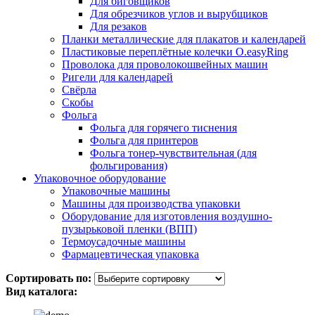
Для биговщиков
Для обрезчиков углов и вырубщиков
Для резаков
Планки металлические для плакатов и календарей
Пластиковые переплётные колечки O.easyRing
Проволока для проволокошвейных машин
Ригели для календарей
Свёрла
Скобы
Фольга
Фольга для горячего тиснения
Фольга для принтеров
Фольга тонер-чувствительная (для
фольгирования)
Упаковочное оборудование
Упаковочные машины
Машины для производства упаковки
Оборудование для изготовления воздушно-
пузырьковой пленки (ВПП)
Термоусадочные машины
Фармацевтическая упаковка
Сортировать по:
Вид каталога: