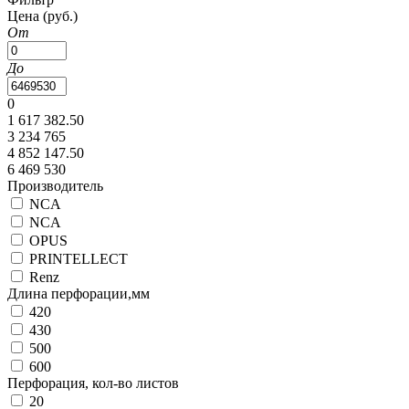
Цена
(руб.)
От
До
0
1 617 382.50
3 234 765
4 852 147.50
6 469 530
Производитель
NCA
NCA
OPUS
PRINTELLECT
Renz
Длина перфорации,мм
420
430
500
600
Перфорация, кол-во листов
20