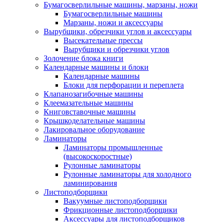
Бумагосверлильные машины, марзаны, ножи
Бумагосверлильные машины
Марзаны, ножи и аксессуары
Вырубщики, обрезчики углов и аксессуары
Высекательные прессы
Вырубщики и обрезчики углов
Золочение блока книги
Календарные машины и блоки
Календарные машины
Блоки для перфорации и переплета
Клапанозагибочные машины
Клеемазательные машины
Книговставочные машины
Крышкоделательные машины
Лакировальное оборудование
Ламинаторы
Ламинаторы промышленные
(высокоскоростные)
Рулонные ламинаторы
Рулонные ламинаторы для холодного
ламинирования
Листоподборщики
Вакуумные листоподборщики
Фрикционные листоподборщики
Аксессуары для листоподборщиков