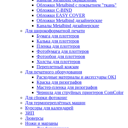
Обложки Metalbind с покрытием "ткань"
Обложки C-BIND
Обложки EASY COVER
Обложки Metalbind дизайнерские
Каналы Metalbind дизайнерские
Для широкоформатной печати
Бумага для плоттеров
Калька для плоттеров
Пленка для плоттеров
Фотобумага для плоттеров
Фотообои для плоттеров
Холсты для плоттеров
Переплетный кожзам
Для печатного оборудования
Расходные материалы и аксессуары OKI
Краска для ризографов
Мастер-пленка для ризографов
Чернила для струйных принтеров ComColor
Для сборки фотокниг
Для термопереплётных машин
Курсоры для календарей
ЗИП
Люверсы
Ножи и марзаны