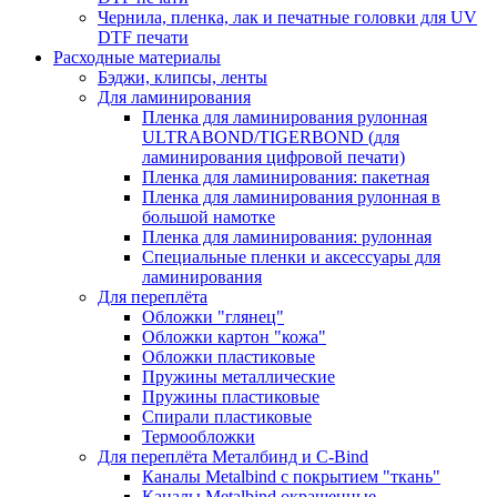
Чернила, пленка, лак и печатные головки для UV
DTF печати
Расходные материалы
Бэджи, клипсы, ленты
Для ламинирования
Пленка для ламинирования рулонная
ULTRABOND/TIGERBOND (для
ламинирования цифровой печати)
Пленка для ламинирования: пакетная
Пленка для ламинирования рулонная в
большой намотке
Пленка для ламинирования: рулонная
Специальные пленки и аксессуары для
ламинирования
Для переплёта
Обложки "глянец"
Обложки картон "кожа"
Обложки пластиковые
Пружины металлические
Пружины пластиковые
Спирали пластиковые
Термообложки
Для переплёта Металбинд и C-Bind
Каналы Metalbind с покрытием "ткань"
Каналы Metalbind окрашенные