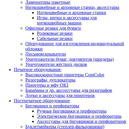
Ламинаторы пакетные
Ниткошвейные и архивные станки, аксессуары
Ниткошвейные и архивные станки
Иглы, нитки и аксессуары для
ниткошвейных машин
Офисные резаки для бумаги
Роликовые резаки
Сабельные резаки
Оборудование для изготовления индивидуальной
обложки
Письмовскрыватели
Уничтожители бумаг, документов (шредеры)
Уничтожители жёстких дисков
Печатное оборудование
Высокоскоростные принтеры ComColor
Ризографы, дупликаторы
Принтеры и мфу OKI
Барабаны и др. акссессуары для ризографов
Лотки и аксессуары для принтеров
Постпечатное оборудование
Биговщики и перфораторы
Ручные биговщики и перфораторы
Электрические биговщики и перфораторы
Аксессуары для биговщиков и перфораторов
Буклетмейкеры (степлер-фальцовщики)