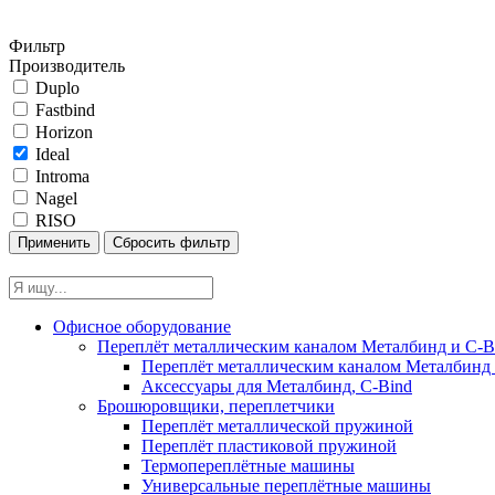
Фильтр
Производитель
Duplo
Fastbind
Horizon
Ideal
Introma
Nagel
RISO
Офисное оборудование
Переплёт металлическим каналом Металбинд и C-Bi
Переплёт металлическим каналом Металбинд 
Аксессуары для Металбинд, C-Bind
Брошюровщики, переплетчики
Переплёт металлической пружиной
Переплёт пластиковой пружиной
Термопереплётные машины
Универсальные переплётные машины