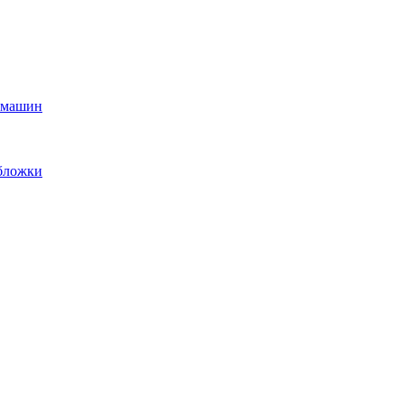
х машин
обложки