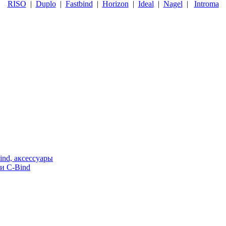
RISO
|
Duplo
|
Fastbind
|
Horizon
|
Ideal
|
Nagel
|
Introma
nd, аксессуары
и C-Bind