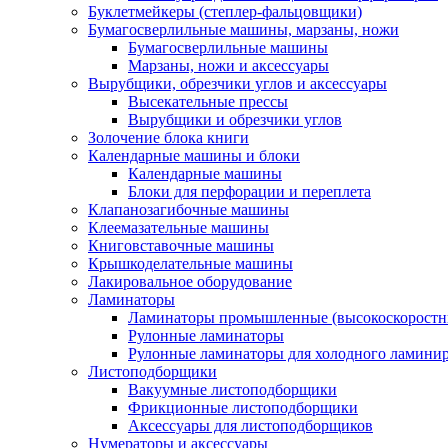
Буклетмейкеры (степлер-фальцовщики)
Бумагосверлильные машины, марзаны, ножи
Бумагосверлильные машины
Марзаны, ножи и аксессуары
Вырубщики, обрезчики углов и аксессуары
Высекательные прессы
Вырубщики и обрезчики углов
Золочение блока книги
Календарные машины и блоки
Календарные машины
Блоки для перфорации и переплета
Клапанозагибочные машины
Клеемазательные машины
Книговставочные машины
Крышкоделательные машины
Лакировальное оборудование
Ламинаторы
Ламинаторы промышленные (высокоскоростн
Рулонные ламинаторы
Рулонные ламинаторы для холодного ламини
Листоподборщики
Вакуумные листоподборщики
Фрикционные листоподборщики
Аксессуары для листоподборщиков
Нумераторы и аксессуары