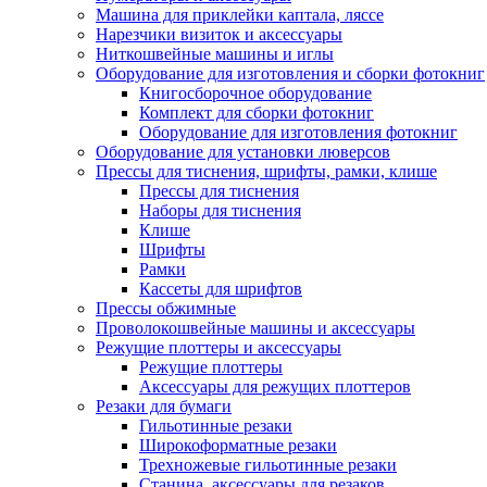
Машина для приклейки каптала, ляссе
Нарезчики визиток и аксессуары
Ниткошвейные машины и иглы
Оборудование для изготовления и сборки фотокниг
Книгосборочное оборудование
Комплект для сборки фотокниг
Оборудование для изготовления фотокниг
Оборудование для установки люверсов
Прессы для тиснения, шрифты, рамки, клише
Прессы для тиснения
Наборы для тиснения
Клише
Шрифты
Рамки
Кассеты для шрифтов
Прессы обжимные
Проволокошвейные машины и аксессуары
Режущие плоттеры и аксессуары
Режущие плоттеры
Аксессуары для режущих плоттеров
Резаки для бумаги
Гильотинные резаки
Широкоформатные резаки
Трехножевые гильотинные резаки
Станина, аксессуары для резаков