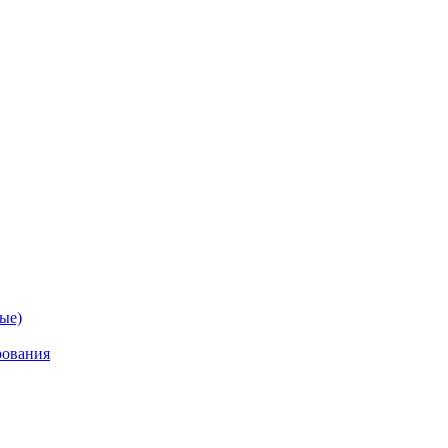
ые)
рования