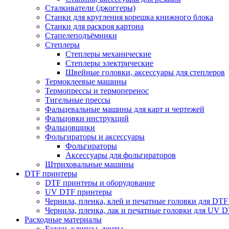
Сталкиватели (джоггеры)
Станки для кругления корешка книжного блока
Станки для раскроя картона
Стапелеподъёмники
Степлеры
Степлеры механические
Степлеры электрические
Швейные головки, аксессуары для степлеров
Термоклеевые машины
Термопрессы и термоперенос
Тигельные прессы
Фальцевальные машины для карт и чертежей
Фальцовки инструкций
Фальцовщики
Фольгираторы и аксессуары
Фольгираторы
Аксессуары для фольгираторов
Штриховальные машины
DTF принтеры
DTF принтеры и оборудование
UV DTF принтеры
Чернила, пленка, клей и печатные головки для DTF
Чернила, пленка, лак и печатные головки для UV 
Расходные материалы
Бэджи, клипсы, ленты