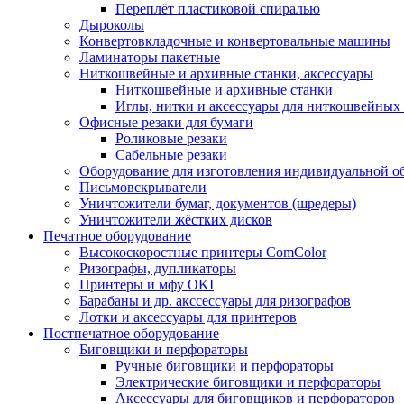
Переплёт пластиковой спиралью
Дыроколы
Конвертовкладочные и конвертовальные машины
Ламинаторы пакетные
Ниткошвейные и архивные станки, аксессуары
Ниткошвейные и архивные станки
Иглы, нитки и аксессуары для ниткошвейны
Офисные резаки для бумаги
Роликовые резаки
Сабельные резаки
Оборудование для изготовления индивидуальной 
Письмовскрыватели
Уничтожители бумаг, документов (шредеры)
Уничтожители жёстких дисков
Печатное оборудование
Высокоскоростные принтеры ComColor
Ризографы, дупликаторы
Принтеры и мфу OKI
Барабаны и др. акссессуары для ризографов
Лотки и аксессуары для принтеров
Постпечатное оборудование
Биговщики и перфораторы
Ручные биговщики и перфораторы
Электрические биговщики и перфораторы
Аксессуары для биговщиков и перфораторов