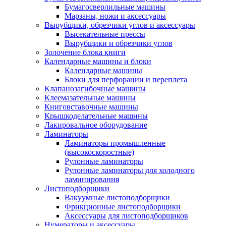
Бумагосверлильные машины
Марзаны, ножи и аксессуары
Вырубщики, обрезчики углов и аксессуары
Высекательные прессы
Вырубщики и обрезчики углов
Золочение блока книги
Календарные машины и блоки
Календарные машины
Блоки для перфорации и переплета
Клапанозагибочные машины
Клеемазательные машины
Книговставочные машины
Крышкоделательные машины
Лакировальное оборудование
Ламинаторы
Ламинаторы промышленные
(высокоскоростные)
Рулонные ламинаторы
Рулонные ламинаторы для холодного
ламинирования
Листоподборщики
Вакуумные листоподборщики
Фрикционные листоподборщики
Аксессуары для листоподборщиков
Нумераторы и аксессуары