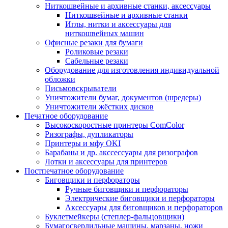
Ниткошвейные и архивные станки, аксессуары
Ниткошвейные и архивные станки
Иглы, нитки и аксессуары для
ниткошвейных машин
Офисные резаки для бумаги
Роликовые резаки
Сабельные резаки
Оборудование для изготовления индивидуальной
обложки
Письмовскрыватели
Уничтожители бумаг, документов (шредеры)
Уничтожители жёстких дисков
Печатное оборудование
Высокоскоростные принтеры ComColor
Ризографы, дупликаторы
Принтеры и мфу OKI
Барабаны и др. акссессуары для ризографов
Лотки и аксессуары для принтеров
Постпечатное оборудование
Биговщики и перфораторы
Ручные биговщики и перфораторы
Электрические биговщики и перфораторы
Аксессуары для биговщиков и перфораторов
Буклетмейкеры (степлер-фальцовщики)
Бумагосверлильные машины, марзаны, ножи