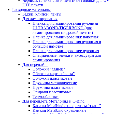
Чернила, пленка, лак и печатные головки для UV
DTF печати
Расходные материалы
Бэджи, клипсы, ленты
Для ламинирования
Пленка для ламинирования рулонная
ULTRABOND/TIGERBOND (для
ламинирования цифровой печати)
Пленка для ламинирования: пакетная
Пленка для ламинирования рулонная в
большой намотке
Пленка для ламинирования: рулонная
Специальные пленки и аксессуары для
ламинирования
Для переплёта
Обложки "глянец"
Обложки картон "кожа"
Обложки пластиковые
Пружины металлические
Пружины пластиковые
Спирали пластиковые
Термообложки
Для переплёта Металбинд и C-Bind
Каналы Metalbind с покрытием "ткань"
Каналы Metalbind окрашенные