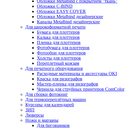
Обложки Metalbind с покрытием "ткань"
Обложки C-BIND
Обложки EASY COVER
Обложки Metalbind дизайнерские
Каналы Metalbind дизайнерские
Для широкоформатной печати
Бумага для плоттеров
Калька для плоттеров
Пленка для плоттеров
Фотобумага для плоттеров
Фотообои для плоттеров
Холсты для плоттеров
Переплетный кожзам
Для печатного оборудования
Расходные материалы и аксессуары OKI
Краска для ризографов
Мастер-пленка для ризографов
Чернила для струйных принтеров ComColor
Для сборки фотокниг
Для термопереплётных машин
Курсоры для календарей
ЗИП
Люверсы
Ножи и марзаны
Для биговщиков