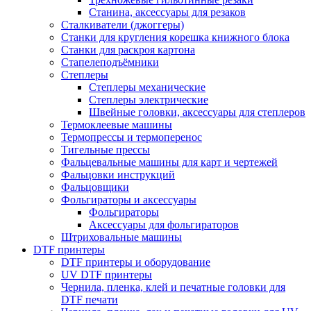
Станина, аксессуары для резаков
Сталкиватели (джоггеры)
Станки для кругления корешка книжного блока
Станки для раскроя картона
Стапелеподъёмники
Степлеры
Степлеры механические
Степлеры электрические
Швейные головки, аксессуары для степлеров
Термоклеевые машины
Термопрессы и термоперенос
Тигельные прессы
Фальцевальные машины для карт и чертежей
Фальцовки инструкций
Фальцовщики
Фольгираторы и аксессуары
Фольгираторы
Аксессуары для фольгираторов
Штриховальные машины
DTF принтеры
DTF принтеры и оборудование
UV DTF принтеры
Чернила, пленка, клей и печатные головки для
DTF печати