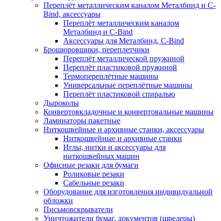
Переплёт металлическим каналом Металбинд и C-
Bind, аксессуары
Переплёт металлическим каналом
Металбинд и C-Bind
Аксессуары для Металбинд, C-Bind
Брошюровщики, переплетчики
Переплёт металлической пружиной
Переплёт пластиковой пружиной
Термопереплётные машины
Универсальные переплётные машины
Переплёт пластиковой спиралью
Дыроколы
Конвертовкладочные и конвертовальные машины
Ламинаторы пакетные
Ниткошвейные и архивные станки, аксессуары
Ниткошвейные и архивные станки
Иглы, нитки и аксессуары для
ниткошвейных машин
Офисные резаки для бумаги
Роликовые резаки
Сабельные резаки
Оборудование для изготовления индивидуальной
обложки
Письмовскрыватели
Уничтожители бумаг, документов (шредеры)