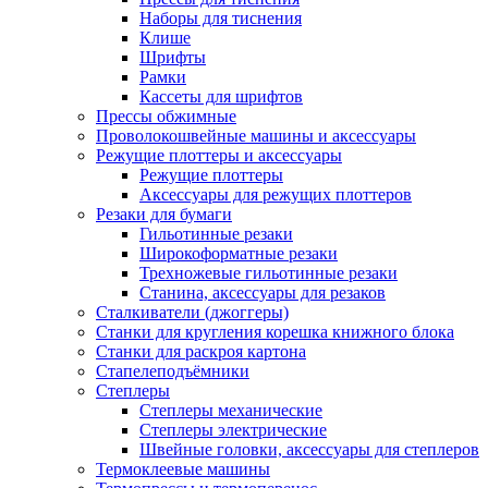
Наборы для тиснения
Клише
Шрифты
Рамки
Кассеты для шрифтов
Прессы обжимные
Проволокошвейные машины и аксессуары
Режущие плоттеры и аксессуары
Режущие плоттеры
Аксессуары для режущих плоттеров
Резаки для бумаги
Гильотинные резаки
Широкоформатные резаки
Трехножевые гильотинные резаки
Станина, аксессуары для резаков
Сталкиватели (джоггеры)
Станки для кругления корешка книжного блока
Станки для раскроя картона
Стапелеподъёмники
Степлеры
Степлеры механические
Степлеры электрические
Швейные головки, аксессуары для степлеров
Термоклеевые машины