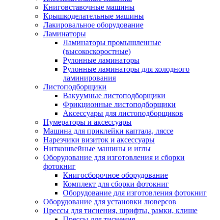
Книговставочные машины
Крышкоделательные машины
Лакировальное оборудование
Ламинаторы
Ламинаторы промышленные
(высокоскоростные)
Рулонные ламинаторы
Рулонные ламинаторы для холодного
ламинирования
Листоподборщики
Вакуумные листоподборщики
Фрикционные листоподборщики
Аксессуары для листоподборщиков
Нумераторы и аксессуары
Машина для приклейки каптала, ляссе
Нарезчики визиток и аксессуары
Ниткошвейные машины и иглы
Оборудование для изготовления и сборки
фотокниг
Книгосборочное оборудование
Комплект для сборки фотокниг
Оборудование для изготовления фотокниг
Оборудование для установки люверсов
Прессы для тиснения, шрифты, рамки, клише
Прессы для тиснения