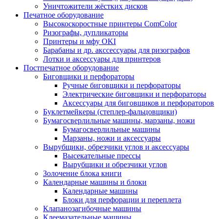
Уничтожители жёстких дисков
Печатное оборудование
Высокоскоростные принтеры ComColor
Ризографы, дупликаторы
Принтеры и мфу OKI
Барабаны и др. акссессуары для ризографов
Лотки и аксессуары для принтеров
Постпечатное оборудование
Биговщики и перфораторы
Ручные биговщики и перфораторы
Электрические биговщики и перфораторы
Аксессуары для биговщиков и перфораторов
Буклетмейкеры (степлер-фальцовщики)
Бумагосверлильные машины, марзаны, ножи
Бумагосверлильные машины
Марзаны, ножи и аксессуары
Вырубщики, обрезчики углов и аксессуары
Высекательные прессы
Вырубщики и обрезчики углов
Золочение блока книги
Календарные машины и блоки
Календарные машины
Блоки для перфорации и переплета
Клапанозагибочные машины
Клеемазательные машины