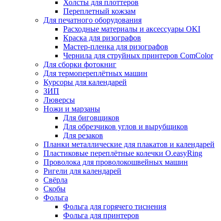
Холсты для плоттеров
Переплетный кожзам
Для печатного оборудования
Расходные материалы и аксессуары OKI
Краска для ризографов
Мастер-пленка для ризографов
Чернила для струйных принтеров ComColor
Для сборки фотокниг
Для термопереплётных машин
Курсоры для календарей
ЗИП
Люверсы
Ножи и марзаны
Для биговщиков
Для обрезчиков углов и вырубщиков
Для резаков
Планки металлические для плакатов и календарей
Пластиковые переплётные колечки O.easyRing
Проволока для проволокошвейных машин
Ригели для календарей
Свёрла
Скобы
Фольга
Фольга для горячего тиснения
Фольга для принтеров