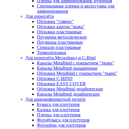
Пленка для ламинирования: рулонная
Специальные пленки и аксессуары для
ламинирования
Для переплёта
Обложки "глянец"
Обложки картон "кожа"
Обложки пластиковые
Пружины металлические
Пружины пластиковые
Спирали пластиковые
Термообложки
Для переплёта Металбинд и C-Bind
Каналы Metalbind с покрытием "ткань"
Каналы Metalbind окрашенные
Обложки Metalbind с покрытием "ткань"
Обложки C-BIND
Обложки EASY COVER
Обложки Metalbind дизайнерские
Каналы Metalbind дизайнерские
Для широкоформатной печати
Бумага для плоттеров
Калька для плоттеров
Пленка для плоттеров
Фотобумага для плоттеров
Фотообои для плоттеров