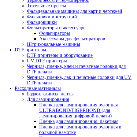
Термопрессы и термоперенос
Тигельные прессы
Фальцевальные машины для карт и чертежей
Фальцовки инструкций
Фальцовщики
Фольгираторы и аксессуары
Фольгираторы
Аксессуары для фольгираторов
Штриховальные машины
DTF принтеры
DTF принтеры и оборудование
UV DTF принтеры
Чернила, пленка, клей и печатные головки для
DTF печати
Чернила, пленка, лак и печатные головки для UV
DTF печати
Расходные материалы
Бэджи, клипсы, ленты
Для ламинирования
Пленка для ламинирования рулонная
ULTRABOND/TIGERBOND (для
ламинирования цифровой печати)
Пленка для ламинирования: пакетная
Пленка для ламинирования рулонная в
большой намотке