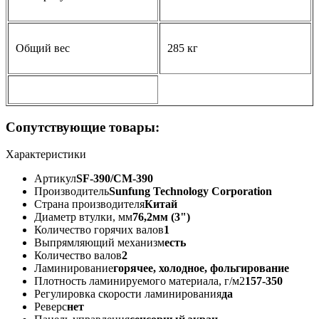
Общий вес
285 кг
Сопутствующие товары:
Характеристики
Артикул
SF-390/CM-390
Производитель
Sunfung Technology Corporation
Страна производителя
Китай
Диаметр втулки, мм
76,2мм (3")
Количество горячих валов
1
Выпрямляющий механизм
есть
Количество валов
2
Ламинирование
горячее, холодное, фольгирование
Плотность ламинируемого материала, г/м2
157-350
Регулировка скорости ламинирования
да
Реверс
нет