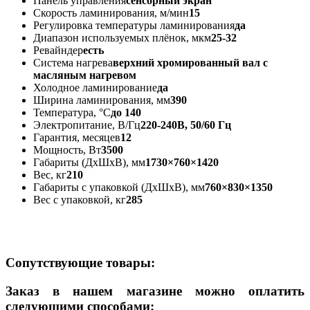
Панель управления
сенсорный экран
Скорость ламинирования, м/мин
15
Регулировка температуры ламинирования
да
Диапазон используемых плёнок, мкм
25-32
Ревайндер
есть
Система нагрева
верхний хромированный вал с
масляным нагревом
Холодное ламинирование
да
Ширина ламинирования, мм
390
Температура, °С
до 140
Электропитание, В/Гц
220-240В, 50/60 Гц
Гарантия, месяцев
12
Мощность, Вт
3500
Габариты (ДхШхВ), мм
1730×760×1420
Вес, кг
210
Габариты с упаковкой (ДхШхВ), мм
760×830×1350
Вес с упаковкой, кг
285
Сопутствующие товары:
Заказ в нашем магазине можно оплатить
следующими способами: