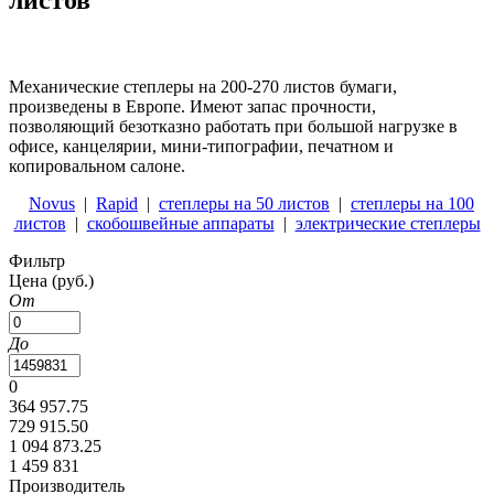
Механические степлеры на 200-270 листов бумаги,
произведены в Европе. Имеют запас прочности,
позволяющий безотказно работать при большой нагрузке в
офисе, канцелярии, мини-типографии, печатном и
копировальном салоне.
Novus
|
Rapid
|
степлеры на 50 листов
|
степлеры на 100
листов
|
скобошвейные аппараты
|
электрические степлеры
Фильтр
Цена
(руб.)
От
До
0
364 957.75
729 915.50
1 094 873.25
1 459 831
Производитель