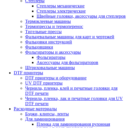
Степлеры
Степлеры механические
Степлеры электрические
Швейные головки, аксессуары для степлеров
Термоклеевые машины
Термопрессы и термоперенос
Тигельные прессы
Фальцевальные машины для карт и чертежей
Фальцовки инструкций
Фальцовщики
Фольгираторы и аксессуары
Фольгираторы
Аксессуары для фольгираторов
Штриховальные машины
DTF принтеры
DTF принтеры и оборудование
UV DTF принтеры
Чернила, пленка, клей и печатные головки для
DTF печати
Чернила, пленка, лак и печатные головки для UV
DTF печати
Расходные материалы
Бэджи, клипсы, ленты
Для ламинирования
Пленка для ламинирования рулонная