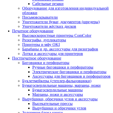
Сабельные резаки
Оборудование для изготовления индивидуальной
обложки
Письмовскрыватели
Уничтожители бумаг, документов (шредеры)
Уничтожители жёстких дисков
Печатное оборудование
Высокоскоростные принтеры ComColor
Ризографы, дупликаторы
Принтеры и мфу OKI
Барабаны и др. акссессуары для ризографов
Лотки и аксессуары для принтеров
Постпечатное оборудование
Биговщики и перфораторы
Ручные биговщики и перфораторы
Электрические биговщики и перфораторы
Аксессуары для биговщиков и перфораторов
Буклетмейкеры (степлер-фальцовщики)
Бумагосверлильные машины, марзаны, ножи
Бумагосверлильные машины
Марзаны, ножи и аксессуары
Вырубщики, обрезчики углов и аксессуары
Высекательные прессы
Вырубщики и обрезчики углов
Золочение блока книги