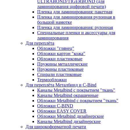
ULTRABOND/TIGERBOND (для
ламинирования цифровой печати)
Пленка для ламинирования: пакетная
Пленка для ламинирования рулонная в
большой намотке
Пленка для ламинирования: рулонная
Специальные пленки и аксессуары для
ламинирования
Для переплёта
Обложки "глянец"
Обложки картон "кожа"
Обложки пластиковые
Пружины металлические
Пружины пластиковые
Спирали пластиковые
Термообложки
Для переплёта Металбинд и C-Bind
Каналы Metalbind с покрытием "ткань"
Каналы Metalbind окрашенные
Обложки Metalbind с покрытием "ткань"
Обложки C-BIND
Обложки EASY COVER
Обложки Metalbind дизайнерские
Каналы Metalbind дизайнерские
Для широкоформатной печати