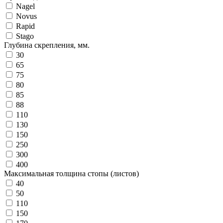
Nagel
Novus
Rapid
Stago
Глубина скрепления, мм.
30
65
75
80
85
88
110
130
150
250
300
400
Максимальная толщина стопы (листов)
40
50
110
150