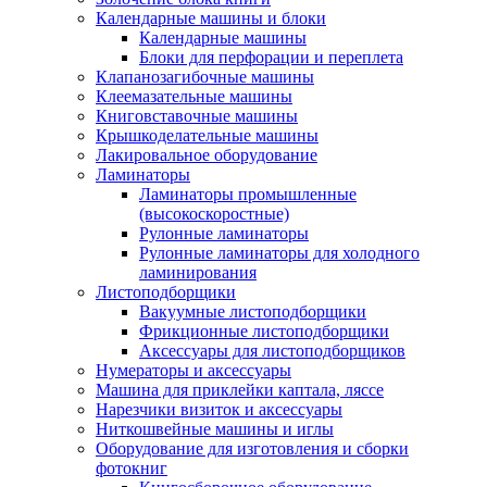
Календарные машины и блоки
Календарные машины
Блоки для перфорации и переплета
Клапанозагибочные машины
Клеемазательные машины
Книговставочные машины
Крышкоделательные машины
Лакировальное оборудование
Ламинаторы
Ламинаторы промышленные
(высокоскоростные)
Рулонные ламинаторы
Рулонные ламинаторы для холодного
ламинирования
Листоподборщики
Вакуумные листоподборщики
Фрикционные листоподборщики
Аксессуары для листоподборщиков
Нумераторы и аксессуары
Машина для приклейки каптала, ляссе
Нарезчики визиток и аксессуары
Ниткошвейные машины и иглы
Оборудование для изготовления и сборки
фотокниг