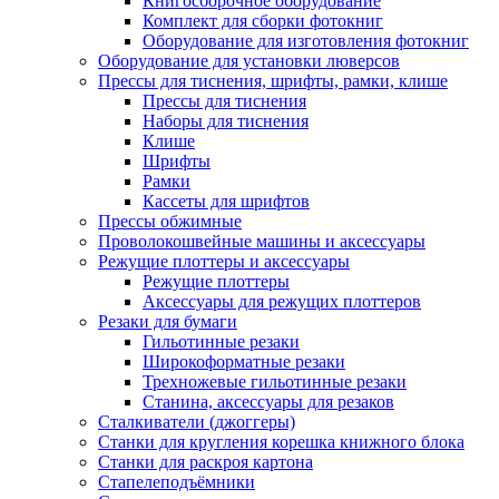
Книгосборочное оборудование
Комплект для сборки фотокниг
Оборудование для изготовления фотокниг
Оборудование для установки люверсов
Прессы для тиснения, шрифты, рамки, клише
Прессы для тиснения
Наборы для тиснения
Клише
Шрифты
Рамки
Кассеты для шрифтов
Прессы обжимные
Проволокошвейные машины и аксессуары
Режущие плоттеры и аксессуары
Режущие плоттеры
Аксессуары для режущих плоттеров
Резаки для бумаги
Гильотинные резаки
Широкоформатные резаки
Трехножевые гильотинные резаки
Станина, аксессуары для резаков
Сталкиватели (джоггеры)
Станки для кругления корешка книжного блока
Станки для раскроя картона
Стапелеподъёмники