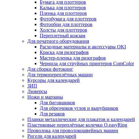
Бумага для плоттеров
Калька для плоттеров
Пленка для плоттеров
Фотобумага для плоттеров
Фотообои для плоттеров
Холсты для плоттеров
Переплетный кожзам
Для печатного оборудования
Расходные материалы и аксессуары OKI
Краска для ризографов
Мастер-пленка для ризографов
Чернила для струйных принтеров ComColor
Для сборки фотокниг
Для термопереплётных машин
Курсоры для календарей
ЗИП
Люверсы
Ножи и марзаны
Для биговщиков
Для обрезчиков углов и вырубщиков
Для резаков
Планки металлические для плакатов и календарей
Пластиковые переплётные колечки O.easyRing
Проволока для проволокошвейных машин
Ригели для календарей