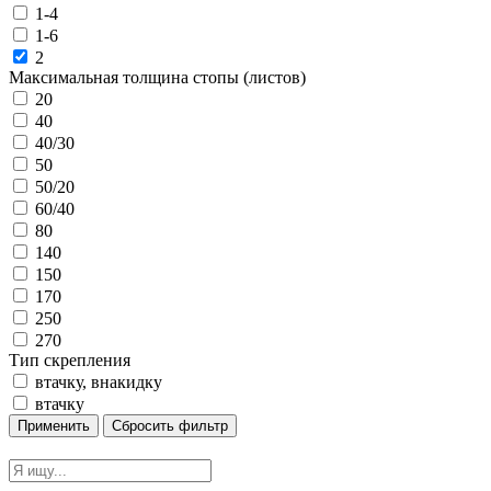
1-4
1-6
2
Максимальная толщина стопы (листов)
20
40
40/30
50
50/20
60/40
80
140
150
170
250
270
Тип скрепления
втачку, внакидку
втачку