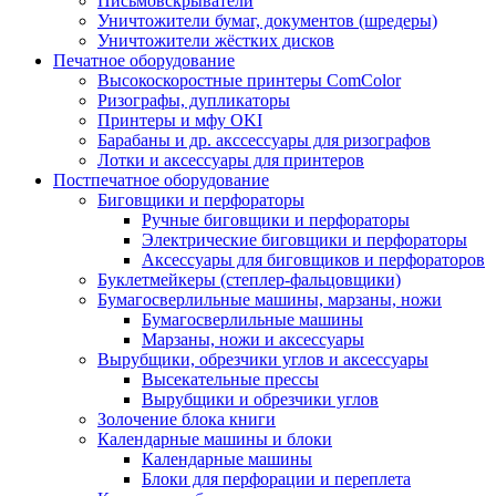
Письмовскрыватели
Уничтожители бумаг, документов (шредеры)
Уничтожители жёстких дисков
Печатное оборудование
Высокоскоростные принтеры ComColor
Ризографы, дупликаторы
Принтеры и мфу OKI
Барабаны и др. акссессуары для ризографов
Лотки и аксессуары для принтеров
Постпечатное оборудование
Биговщики и перфораторы
Ручные биговщики и перфораторы
Электрические биговщики и перфораторы
Аксессуары для биговщиков и перфораторов
Буклетмейкеры (степлер-фальцовщики)
Бумагосверлильные машины, марзаны, ножи
Бумагосверлильные машины
Марзаны, ножи и аксессуары
Вырубщики, обрезчики углов и аксессуары
Высекательные прессы
Вырубщики и обрезчики углов
Золочение блока книги
Календарные машины и блоки
Календарные машины
Блоки для перфорации и переплета