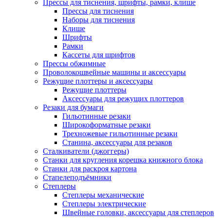
Прессы для тиснения, шрифты, рамки, клише
Прессы для тиснения
Наборы для тиснения
Клише
Шрифты
Рамки
Кассеты для шрифтов
Прессы обжимные
Проволокошвейные машины и аксессуары
Режущие плоттеры и аксессуары
Режущие плоттеры
Аксессуары для режущих плоттеров
Резаки для бумаги
Гильотинные резаки
Широкоформатные резаки
Трехножевые гильотинные резаки
Станина, аксессуары для резаков
Сталкиватели (джоггеры)
Станки для кругления корешка книжного блока
Станки для раскроя картона
Стапелеподъёмники
Степлеры
Степлеры механические
Степлеры электрические
Швейные головки, аксессуары для степлеров