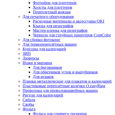
Фотообои для плоттеров
Холсты для плоттеров
Переплетный кожзам
Для печатного оборудования
Расходные материалы и аксессуары OKI
Краска для ризографов
Мастер-пленка для ризографов
Чернила для струйных принтеров ComColor
Для сборки фотокниг
Для термопереплётных машин
Курсоры для календарей
ЗИП
Люверсы
Ножи и марзаны
Для биговщиков
Для обрезчиков углов и вырубщиков
Для резаков
Планки металлические для плакатов и календарей
Пластиковые переплётные колечки O.easyRing
Проволока для проволокошвейных машин
Ригели для календарей
Свёрла
Скобы
Фольга
Фольга для горячего тиснения