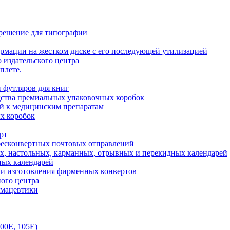
 решение для типографии
рмации на жестком диске с его последующей утилизацией
 издательского центра
плете.
 футляров для книг
ства премиальных упаковочных коробок
ий к медицинским препаратам
х коробок
рт
бесконвертных почтовых отправлений
х, настольных, карманных, отрывных и перекидных календарей
ных календарей
 и изготовления фирменных конвертов
ого центра
рмацевтики
00E, 105E)