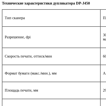
Технические характеристики дупликатора DP-J450
Тип сканера
П
3
Разрешение, dpi
м
Скорость печати, оттиск/мин
60
Формат бумаги (макс./мин.), мм
А
Площадь печати, мм
2