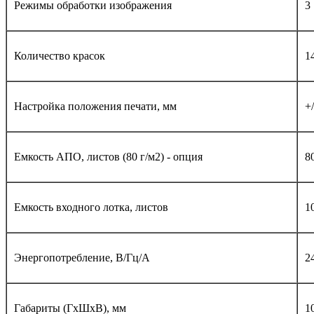
Режимы обработки изображения
3
Количество красок
1
Настройка положения печати, мм
+
Емкость АПО, листов (80 г/м2) - опция
8
Емкость входного лотка, листов
1
Энергопотребление, В/Гц/А
24
Габариты (ГхШхВ), мм
1