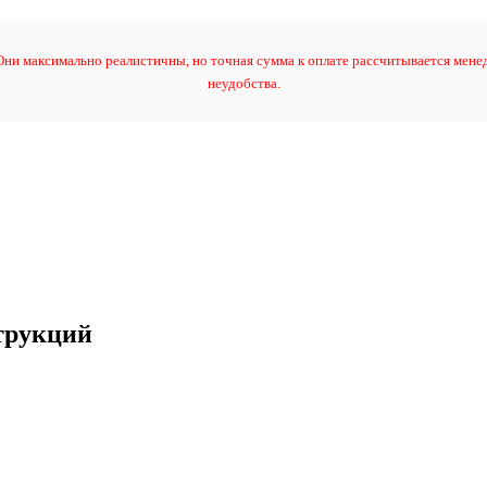
ни максимально реалистичны, но точная сумма к оплате рассчитывается менед
неудобства.
трукций