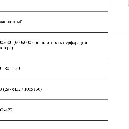
ланшетный
00х600 (600x600 dpi - плотность перфорации
астера)
 - 80 - 120
3 (297х432 / 100х150)
90х422