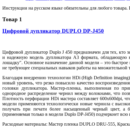
Инструкции на русском языке обязательны для любого товара.
Товар 1
Цифровой дупликатор DUPLO DP-J450
Цифровой дупликатор Duplo J 450 предназначен для тех, кто
и надежную модель дупликатора А3 формата, обладающую 
лошадку". Основное назначение данной модели – это бы
не требующее специальных навыков работы на множительной 
Благодаря внедрению технологии HDi (High Definition imaging)
новый уровень, что резко повысило качество воспроизведен
головки дупликатора. Мастер-пленка, выполненная по при
однородное распределение чернил между волокнами, что позв
Плотность перфорации HDi мастера составляет 600x600dpi, что
модели применяются технологически новые чернила с высоким
получать при печати более насыщенный черный цвет, а б
(применяемая только в модели Duplo DP-J450) подчеркнет всю 
Расходные материалы: Мастер пленка DUPLO DRU-555, Кpас