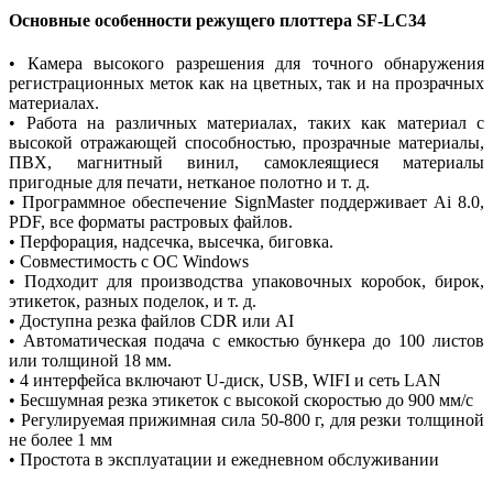
Основные особенности режущего плоттера SF-LC34
• Камера высокого разрешения для точного обнаружения
регистрационных меток как на цветных, так и на прозрачных
материалах.
• Работа на различных материалах, таких как материал с
высокой отражающей способностью, прозрачные материалы,
ПВХ, магнитный винил, самоклеящиеся материалы
пригодные для печати, нетканое полотно и т. д.
• Программное обеспечение SignMaster поддерживает Ai 8.0,
PDF, все форматы растровых файлов.
• Перфорация, надсечка, высечка, биговка.
• Совместимость с ОС Windows
• Подходит для производства упаковочных коробок, бирок,
этикеток, разных поделок, и т. д.
• Доступна резка файлов CDR или AI
• Автоматическая подача с емкостью бункера до 100 листов
или толщиной 18 мм.
• 4 интерфейса включают U-диск, USB, WIFI и сеть LAN
• Бесшумная резка этикеток с высокой скоростью до 900 мм/с
• Регулируемая прижимная сила 50-800 г, для резки толщиной
не более 1 мм
• Простота в эксплуатации и ежедневном обслуживании