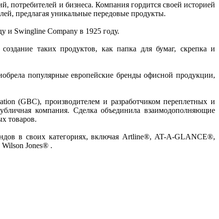
й, потребителей и бизнеса. Компания гордится своей историей
елей, предлагая уникальные передовые продукты.
у и Swingline Company в 1925 году.
оздание таких продуктов, как папка для бумаг, скрепка и
иобрела популярные европейские бренды офисной продукции,
ation (GBC), производителем и разработчиком переплетных и
публичная компания. Сделка объединила взаимодополняющие
х товаров.
ндов в своих категориях, включая Artline®, AT-A-GLANCE®,
 Wilson Jones® .