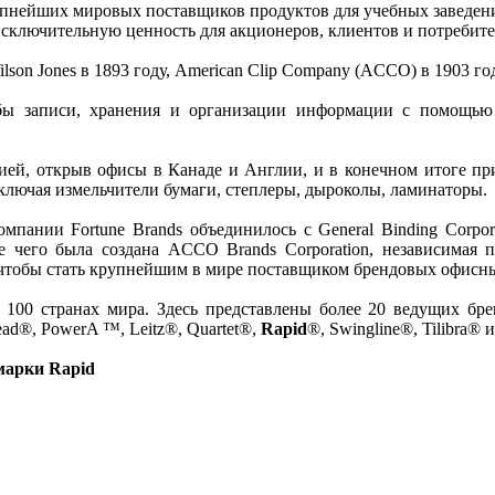
рупнейших мировых поставщиков продуктов для учебных заведени
исключительную ценность для акционеров, клиентов и потребит
son Jones в 1893 году, American Clip Company (ACCO) в 1903 год
ы записи, хранения и организации информации с помощью с
ией, открыв офисы в Канаде и Англии, и в конечном итоге пр
ключая измельчители бумаги, степлеры, дыроколы, ламинаторы.
пании Fortune Brands объединилось с General Binding Corpor
 чего была создана ACCO Brands Corporation, независимая 
чтобы стать крупнейшим в мире поставщиком брендовых офисны
00 странах мира. Здесь представлены более 20 ведущих бре
Mead®, PowerA ™, Leitz®, Quartet®,
Rapid
®, Swingline®, Tilibra® и
марки Rapid