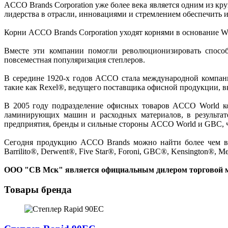
ACCO Brands Corporation уже более века является одним из к
лидерства в отрасли, инновациями и стремлением обеспечить 
Корни ACCO Brands Corporation уходят корнями в основание Wil
Вместе эти компании помогли революционизировать способ
повсеместная популяризация степлеров.
В середине 1920-х годов ACCO стала международной компан
такие как Rexel®, ведущего поставщика офисной продукции, в
В 2005 году подразделение офисных товаров ACCO World ком
ламинирующих машин и расходных материалов, в результате
предприятия, бренды и сильные стороны ACCO World и GBC, 
Сегодня продукцию ACCO Brands можно найти более чем в 1
Barrilito®, Derwent®, Five Star®, Foroni, GBC®, Kensington®, 
ООО "СВ Мск" является официальным дилером торговой 
Товары бренда