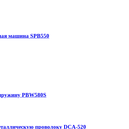
ная машина SPB550
 пружину PBW580S
еталлическую проволоку DCA-520