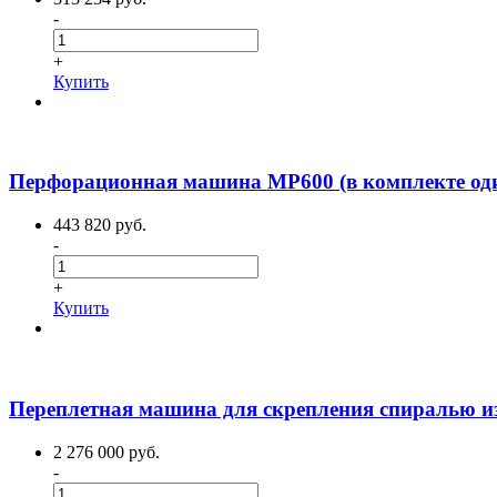
-
+
Купить
Перфорационная машина MP600 (в комплекте од
443 820 руб.
-
+
Купить
Переплетная машина для скрепления спиралью и
2 276 000 руб.
-