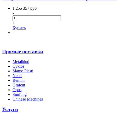
1 255 357 руб.
-
+
Купить
Прямые поставки
Metalbind
Cyklos
Mamo Plasti
Neolt
Bemini
Grafcut
Opus
Sunfung
Chinese Machines
Услуги