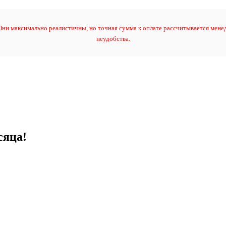
ни максимально реалистичны, но точная сумма к оплате рассчитывается менед
неудобства.
сяца!