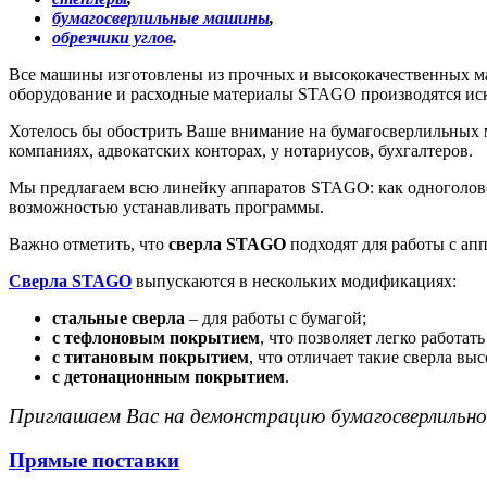
бумагосверлильные машины
,
обрезчики углов
.
Все машины изготовлены из прочных и высококачественных мат
оборудование и расходные материалы STAGO производятся ис
Хотелось бы обострить Ваше внимание на бумагосверлильных 
компаниях, адвокатских конторах, у нотариусов, бухгалтеров.
Мы предлагаем всю линейку аппаратов STAGO: как одноголово
возможностью устанавливать программы.
Важно отметить, что
сверла STAGO
подходят для работы с ап
Сверла STAGO
выпускаются в нескольких модификациях:
стальные сверла
– для работы с бумагой;
с тефлоновым покрытием
, что позволяет легко работат
с титановым покрытием
, что отличает такие сверла вы
с детонационным покрытием
.
Приглашаем Вас на демонстрацию бумагосверлиль
Прямые поставки