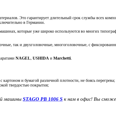
ериалов. Это гарантирует длительный срок службы всех компоне
ключительно в Германии.
машинах, которые уже широко используются во многих типограф
чные, так и двухголовочные, многоголовочные, с фиксированн
паратами
NAGEL
,
USHIDA
и
Marchetti
.
ь с картоном и бумагой различной плотности, не боясь перегрева;
сокой твердостью покрытия;
ной машины
STAGO PB 1006 S
к нам в офис! Вы сможет