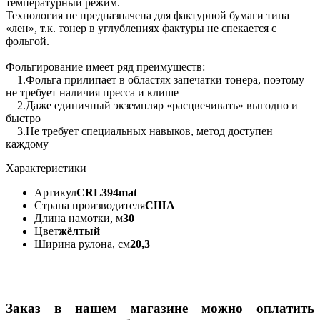
температурный режим.
Технология не предназначена для фактурной бумаги типа
«лен», т.к. тонер в углублениях фактуры не спекается с
фольгой.
Фольгирование имеет ряд преимуществ:
1.Фольга прилипает в областях запечатки тонера, поэтому
не требует наличия пресса и клише
2.Даже единичный экземпляр «расцвечивать» выгодно и
быстро
3.Не требует специальных навыков, метод доступен
каждому
Характеристики
Артикул
CRL394mat
Страна производителя
США
Длина намотки, м
30
Цвет
жёлтый
Ширина рулона, см
20,3
Заказ в нашем магазине можно оплатить