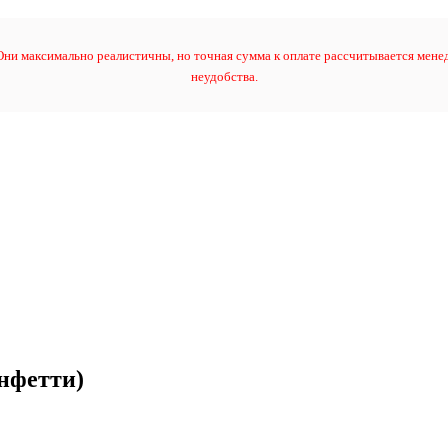
ни максимально реалистичны, но точная сумма к оплате рассчитывается менед
неудобства.
нфетти)