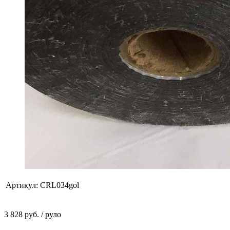
Артикул:
CRL034gol
3 828 руб.
/ руло