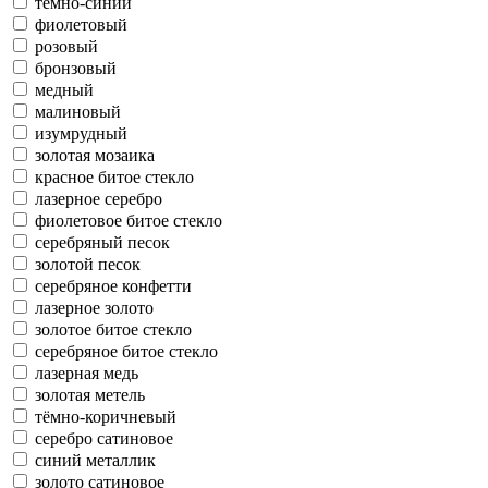
тёмно-синий
фиолетовый
розовый
бронзовый
медный
малиновый
изумрудный
золотая мозаика
красное битое стекло
лазерное серебро
фиолетовое битое стекло
серебряный песок
золотой песок
серебряное конфетти
лазерное золото
золотое битое стекло
серебряное битое стекло
лазерная медь
золотая метель
тёмно-коричневый
серебро сатиновое
синий металлик
золото сатиновое