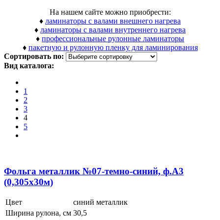
На нашем сайте можно приобрести:
♦
ламинаторы с валами внешнего нагрева
♦
ламинаторы с валами внутреннего нагрева
♦
профессиональные рулонные ламинаторы
♦
пакетную и рулонную пленку для ламинирования
Сортировать по:
Вид каталога:
1
2
3
4
5
Фольга металлик №07-темно-синий, ф.А3
(0,305x30м)
Цвет
синий металлик
Ширина рулона, см
30,5