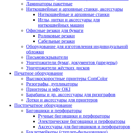
Ламинаторы пакетные
Ниткошвейные и архивные станки, аксессуары
Ниткошвейные и архивные станки
Иглы, нитки и аксессуары для
ниткошвейных машин
Офисные резаки для бумаги
Роликовые резаки
Сабельные резаки
Оборудование для изготовления индивидуальной
обложки
Письмовскрыватели
Уничтожители бумаг, документов (шредеры)
Уничтожители жёстких дисков
Печатное оборудование
Высокоскоростные принтеры ComColor
Ризографы, дупликаторы
Принтеры и мфу OKI
Барабаны и др. акссессуары для ризографов
Лотки и аксессуары для принтеров
Постпечатное оборудование
Биговщики и перфораторы
Ручные биговщики и перфораторы
Электрические биговщики и перфораторы
Аксессуары для биговщиков и перфораторов
Буклетмейкеры (степлер-фальцовщики)