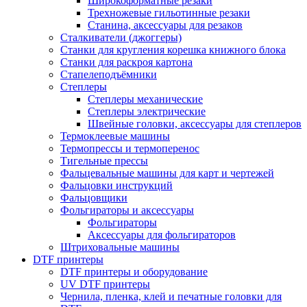
Широкоформатные резаки
Трехножевые гильотинные резаки
Станина, аксессуары для резаков
Сталкиватели (джоггеры)
Станки для кругления корешка книжного блока
Станки для раскроя картона
Стапелеподъёмники
Степлеры
Степлеры механические
Степлеры электрические
Швейные головки, аксессуары для степлеров
Термоклеевые машины
Термопрессы и термоперенос
Тигельные прессы
Фальцевальные машины для карт и чертежей
Фальцовки инструкций
Фальцовщики
Фольгираторы и аксессуары
Фольгираторы
Аксессуары для фольгираторов
Штриховальные машины
DTF принтеры
DTF принтеры и оборудование
UV DTF принтеры
Чернила, пленка, клей и печатные головки для