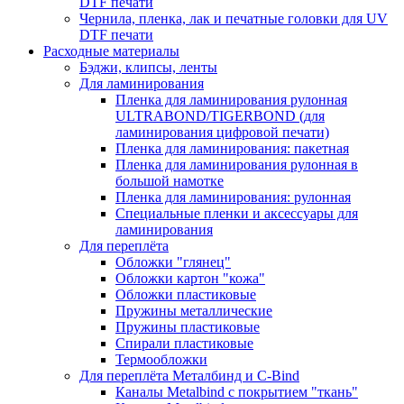
DTF печати
Чернила, пленка, лак и печатные головки для UV
DTF печати
Расходные материалы
Бэджи, клипсы, ленты
Для ламинирования
Пленка для ламинирования рулонная
ULTRABOND/TIGERBOND (для
ламинирования цифровой печати)
Пленка для ламинирования: пакетная
Пленка для ламинирования рулонная в
большой намотке
Пленка для ламинирования: рулонная
Специальные пленки и аксессуары для
ламинирования
Для переплёта
Обложки "глянец"
Обложки картон "кожа"
Обложки пластиковые
Пружины металлические
Пружины пластиковые
Спирали пластиковые
Термообложки
Для переплёта Металбинд и C-Bind
Каналы Metalbind с покрытием "ткань"