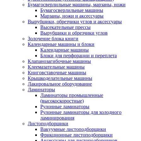
Бумагосверлильные машины, марзаны, ножи
Бумагосверлильные машины
Марзаны, ножи и аксессуары
Вырубщики, обрезчики углов и аксессуары
Высекательные прессы
Вырубщики и обрезчики углов
Золочение блока книги
Календарные машины и блоки
Календарные машины
Блоки для перфорации и переплета
Клапанозагибочные машины
Клеемазательные машины
Книговставочные машины
Крышкоделательные машины
Лакировальное оборудование
Ламинаторы
Ламинаторы промышленные
(высокоскоростные)
Рулонные ламинаторы
Рулонные ламинаторы для холодного
ламинирования
Листоподборщики
Вакуумные листоподборщики
Фрикционные листоподборщики
Аксессуары для листоподборщиков