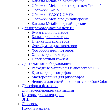
Каналы Metalbind окрашенные
Обложки Metalbind с покрытием "ткань"
Обложки C-BIND
Обложки EASY COVER
Обложки Metalbind дизайнерские
Каналы Metalbind дизайнерские
Для широкоформатной печати
Бумага для плоттеров
Калька для плоттеров
Пленка для плоттеров
Фотобумага для плоттеров
Фотообои для плоттеров
Холсты для плоттеров
Переплетный кожзам
Для печатного оборудования
Расходные материалы и аксессуары OKI
Краска для ризографов
Мастер-пленка для ризографов
Чернила для струйных принтеров ComColor
Для сборки фотокниг
Для термопереплётных машин
Курсоры для календарей
ЗИП
Люверсы
Ножи и марзаны