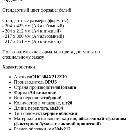
Стандартный цвет форзаца: белый.
Стандартные размеры (форматы):
- 304 х 423 мм (А3 альбомный)
- 304 х 212 мм (А4 книжный)
- 217 х 300 мм (А4 альбомный)
- 217 х 151 мм (А5 книжный)
Пользовательские форматы и цвета доступны по
специальному заказу.
Характеристики
Артикул
OHC304X212Z10
Производитель
OPUS
Страна производителя
Польша
Формат
А4 книжный
Вид переплета
твёрдый
Количество в упаковке, шт
20
Длина переплета, мм
304
Тип обложек
твердые обложки
Материал изготовления
картон, обклеенный эфалином
(фактурная бумага с лаковой пропиткой)
Размер обложки, мм
304х212