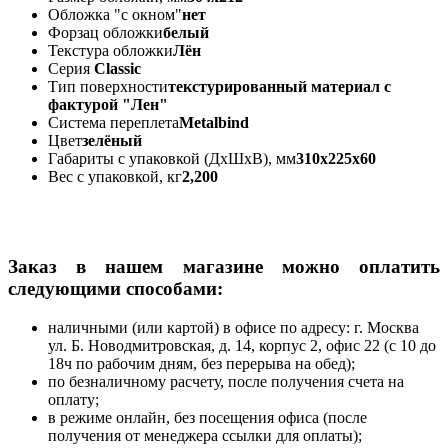
Обложка "с окном"
нет
Форзац обложки
белый
Текстура обложки
Лён
Серия
Classic
Тип поверхности
текстурированный материал с
фактурой "Лен"
Система переплета
Metalbind
Цвет
зелёный
Габариты с упаковкой (ДхШхВ), мм
310х225х60
Вес с упаковкой, кг
2,200
Заказ в нашем магазине можно оплатить
следующими способами:
наличными (или картой) в офисе по адресу: г. Москва
ул. Б. Новодмитровская, д. 14, корпус 2, офис 22 (с 10 до
18ч по рабочим дням, без перерыва на обед);
по безналичному расчету, после получения счета на
оплату;
в режиме онлайн, без посещения офиса (после
получения от менеджера ссылки для оплаты);