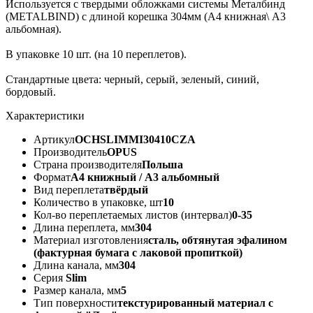
Используется с твердыми обложками системы Металбинд
(METALBIND) с длиной корешка 304мм (А4 книжная\ А3
альбомная).
В упаковке 10 шт. (на 10 переплетов).
Стандартные цвета: черный, серый, зеленый, синий,
бордовый.
Характеристики
Артикул
OCHSLIMMI30410CZA
Производитель
OPUS
Страна производителя
Польша
Формат
А4 книжный / А3 альбомный
Вид переплета
твёрдый
Количество в упаковке, шт
10
Кол-во переплетаемых листов (интервал)
0-35
Длина переплета, мм
304
Материал изготовления
сталь, обтянутая эфалином
(фактурная бумага с лаковой пропиткой)
Длина канала, мм
304
Серия
Slim
Размер канала, мм
5
Тип поверхности
текстурированный материал с