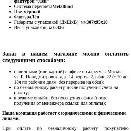
фактурой "Лен"
Система переплета
Metalbind
Цвет
чёрный
Фактура
Лён
Габариты с упаковкой (ДхШхВ), мм
307х95х10
Вес с упаковкой, кг
0.436
Заказ в нашем магазине можно оплатить
следующими способами:
наличными (или картой) в офисе по адресу: г. Москва
ул. Б. Новодмитровская, д. 14, корпус 2, офис 22 (с 10 до
18ч по рабочим дням, без перерыва на обед);
по безналичному расчету, после получения счета на
оплату;
в режиме онлайн, без посещения офиса (после
получения от менеджера ссылки для оплаты);
Наша компания работает с юридическими и физическими
лицами.
При оплате по безналичному расчету покупателю