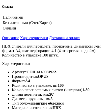
Оплата
Наличными
Безналичными (Счет/Карты)
Онлайн
Описание
Характеристики
Доставка и оплата
ПВХ спирали для переплета, прозрачные, диаметром 8мм,
формат А4, шаг перфорации 4:1 (4 отверстия на дюйм).
Количество в упаковке 100 штук.
Характеристики
Артикул
COIL414908PRZ
Производитель
OPUS
Формат
A4
Количество в упаковке, шт
100
Кол-во переплетаемых листов (интервал)
1-50
Длина переплета, мм
297
Диаметр пружины, мм
8
Тип обложек
мягкие обложки
Материал изготовления
ПВХ