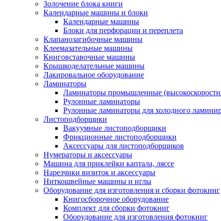
Золочение блока книги
Календарные машины и блоки
Календарные машины
Блоки для перфорации и переплета
Клапанозагибочные машины
Клеемазательные машины
Книговставочные машины
Крышкоделательные машины
Лакировальное оборудование
Ламинаторы
Ламинаторы промышленные (высокоскоростн
Рулонные ламинаторы
Рулонные ламинаторы для холодного ламини
Листоподборщики
Вакуумные листоподборщики
Фрикционные листоподборщики
Аксессуары для листоподборщиков
Нумераторы и аксессуары
Машина для приклейки каптала, ляссе
Нарезчики визиток и аксессуары
Ниткошвейные машины и иглы
Оборудование для изготовления и сборки фотокниг
Книгосборочное оборудование
Комплект для сборки фотокниг
Оборудование для изготовления фотокниг