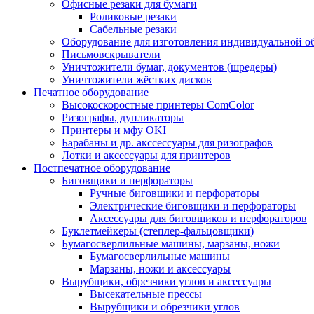
Офисные резаки для бумаги
Роликовые резаки
Сабельные резаки
Оборудование для изготовления индивидуальной 
Письмовскрыватели
Уничтожители бумаг, документов (шредеры)
Уничтожители жёстких дисков
Печатное оборудование
Высокоскоростные принтеры ComColor
Ризографы, дупликаторы
Принтеры и мфу OKI
Барабаны и др. акссессуары для ризографов
Лотки и аксессуары для принтеров
Постпечатное оборудование
Биговщики и перфораторы
Ручные биговщики и перфораторы
Электрические биговщики и перфораторы
Аксессуары для биговщиков и перфораторов
Буклетмейкеры (степлер-фальцовщики)
Бумагосверлильные машины, марзаны, ножи
Бумагосверлильные машины
Марзаны, ножи и аксессуары
Вырубщики, обрезчики углов и аксессуары
Высекательные прессы
Вырубщики и обрезчики углов