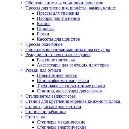
Оборудование для установки люверсов
Прессы для тиснения, шрифты, рамки, клише
Прессы для тиснения
Наборы для тиснения
Клише
Шрифты
Рамки
Кассеты для шрифтов
Прессы обжимные
Проволокошвейные машины и аксессуары
Режущие плоттеры и аксессуары
Режущие плоттеры
Аксессуары для режущих плоттеров
Резаки для бумаги
Гильотинные резаки
Широкоформатные резаки
Трехножевые гильотинные резаки
Станина, аксессуары для резаков
Сталкиватели (джоггеры)
Станки для кругления корешка книжного блока
Станки для раскроя картона
Стапелеподъёмники
Степлеры
Степлеры механические
Степлеры электрические