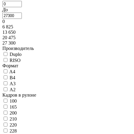
До
0
6 825
13 650
20 475
27 300
Производитель
Duplo
RISO
Формат
A4
B4
А3
А2
Кадров в рулоне
100
165
200
210
220
228