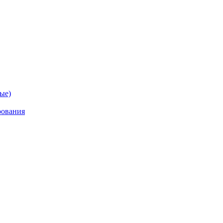
ые)
рования