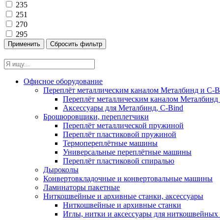
235
251
270
295
Офисное оборудование
Переплёт металлическим каналом Металбинд и C-Bi
Переплёт металлическим каналом Металбинд 
Аксессуары для Металбинд, C-Bind
Брошюровщики, переплетчики
Переплёт металлической пружиной
Переплёт пластиковой пружиной
Термопереплётные машины
Универсальные переплётные машины
Переплёт пластиковой спиралью
Дыроколы
Конвертовкладочные и конвертовальные машины
Ламинаторы пакетные
Ниткошвейные и архивные станки, аксессуары
Ниткошвейные и архивные станки
Иглы, нитки и аксессуары для ниткошвейны