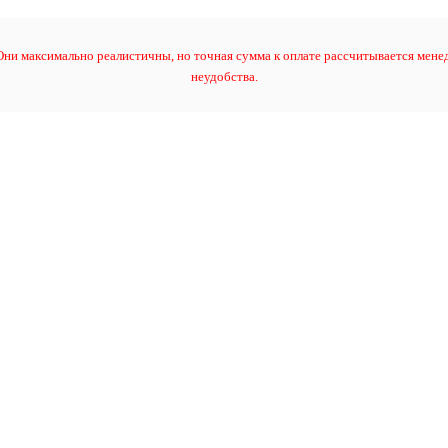
ни максимально реалистичны, но точная сумма к оплате рассчитывается менед
неудобства.