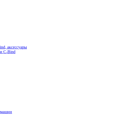
nd, аксессуары
и C-Bind
х машин