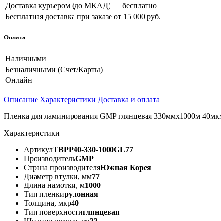
Доставка курьером (до МКАД)
бесплатно
Бесплатная доставка при заказе
от 15 000 руб.
Оплата
Наличными
Безналичными (Счет/Карты)
Онлайн
Описание
Характеристики
Доставка и оплата
Пленка для ламинирования GMP глянцевая 330ммх1000м 40
Характеристики
Артикул
TBPP40-330-1000GL77
Производитель
GMP
Страна производителя
Южная Корея
Диаметр втулки, мм
77
Длина намотки, м
1000
Тип пленки
рулонная
Толщина, мкр
40
Тип поверхности
глянцевая
Ширина рулона, см
33