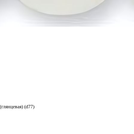
лянцевая) (d77)