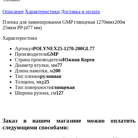
Описание
Характеристики
Доставка и оплата
Пленка для ламинирования GMP глянцевая 1270ммх200м
25мкм PP (d77 мм)
Характеристики
Артикул
POLYNEX25-1270-200GL77
Производитель
GMP
Страна производителя
Южная Корея
Диаметр втулки, мм
77
Длина намотки, м
200
Тип пленки
рулонная
Толщина, мкр
25
Тип поверхности
глянцевая
Ширина рулона, см
127
Заказ в нашем магазине можно оплатить
следующими способами: