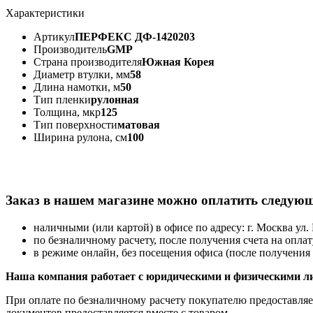
Характеристики
Артикул
ПЕРФЕКС ДФ-1420203
Производитель
GMP
Страна производителя
Южная Корея
Диаметр втулки, мм
58
Длина намотки, м
50
Тип пленки
рулонная
Толщина, мкр
125
Тип поверхности
матовая
Ширина рулона, см
100
Заказ в нашем магазине можно оплатить следую
наличными (или картой) в офисе по адресу: г. Москва ул. 
по безналичному расчету, после получения счета на оплат
в режиме онлайн, без посещения офиса (после получения 
Наша компания работает с юридическими и физическими л
При оплате по безналичному расчету покупателю предоставляет
документов предоставляется вместе с товаром.