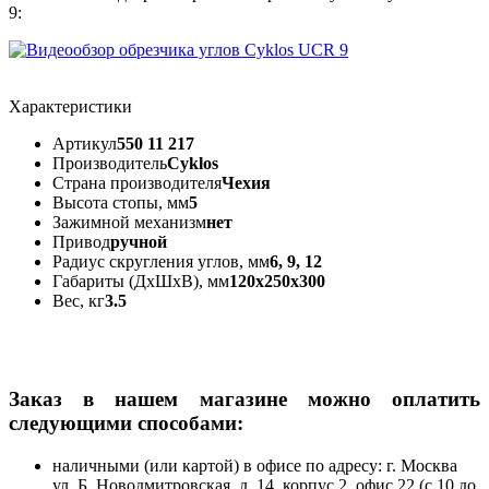
9:
Характеристики
Артикул
550 11 217
Производитель
Cyklos
Страна производителя
Чехия
Высота стопы, мм
5
Зажимной механизм
нет
Привод
ручной
Радиус скругления углов, мм
6, 9, 12
Габариты (ДхШхВ), мм
120х250х300
Вес, кг
3.5
Заказ в нашем магазине можно оплатить
следующими способами:
наличными (или картой) в офисе по адресу: г. Москва
ул. Б. Новодмитровская, д. 14, корпус 2, офис 22 (с 10 до