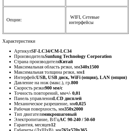
WIFI, Сетевые
Опции:
интерфейсы
Характеристики
Артикул
SF-LC34/CM-LC34
Производитель
Sunfung Technology Corporation
Страна производителя
Китай
Максимальная область резки, мм
340х1500
Максимальная толщина резки, мм
1
Интерфейс
USB, USB диск, WiFi (опция), LAN (опция)
Давление на нож (макс.), гр.
800
Скорость резки
900 мм/с
Точность повторений, мм
+/- 0,01
Панель управления
LCD дисплей
Механическое разрешение, мм
0,025
Рабочая поверхность, мм
350х2000
Тип двигателя
микрошаговый
Электропитание, В/Гц
AC 90-240 / 50-60
Гарантия, месяцев
12
Габариты (ДхШхВ), мм
765x570x365