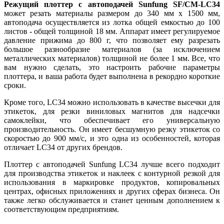
Режущий плоттер с автоподачей Sunfung SF/CM-LC34
может резать материалы размером до 340 мм x 1500 мм,
автоподача осуществляется из лотка общей емкостью до 100
листов - общей толщиной 18 мм. Аппарат имеет регулируемое
давление прижима до 800 г, что позволяет ему разрезать
большое разнообразие материалов (за исключением
металлических материалов) толщиной не более 1 мм. Все, что
вам нужно сделать, это настроить рабочие параметры
плоттера, и ваша работа будет выполнена в рекордно короткие
сроки.
Кроме того, LC34 можно использовать в качестве высечки для
этикеток, для резки виниловых магнитов для надсечки
самоклейки, что обеспечивает его универсальную
производительность. Он имеет бесшумную резку этикеток со
скоростью до 900 мм/с, и это одна из особенностей, которая
отличает LC34 от других брендов.
Плоттер с автоподачей Sunfung LC34 лучше всего подходит
для производства этикеток и наклеек с контурной резкой для
использования в маркировке продуктов, копировальных
центрах, офисных приложениях и других сферах бизнеса. Он
также легко обслуживается и станет ценным дополнением к
соответствующим предприятиям.