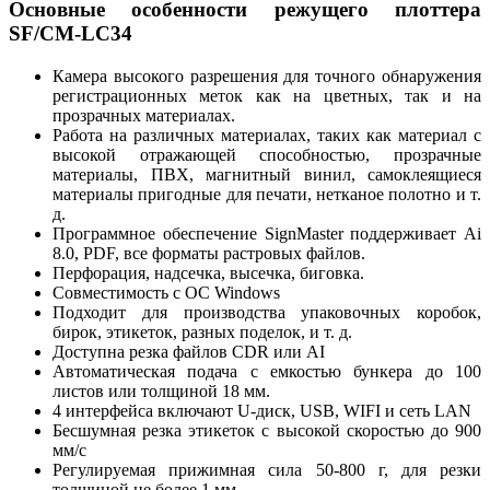
Основные особенности режущего плоттера
SF/CM-LC34
Камера высокого разрешения для точного обнаружения
регистрационных меток как на цветных, так и на
прозрачных материалах.
Работа на различных материалах, таких как материал с
высокой отражающей способностью, прозрачные
материалы, ПВХ, магнитный винил, самоклеящиеся
материалы пригодные для печати, нетканое полотно и т.
д.
Программное обеспечение SignMaster поддерживает Ai
8.0, PDF, все форматы растровых файлов.
Перфорация, надсечка, высечка, биговка.
Совместимость с ОС Windows
Подходит для производства упаковочных коробок,
бирок, этикеток, разных поделок, и т. д.
Доступна резка файлов CDR или AI
Автоматическая подача с емкостью бункера до 100
листов или толщиной 18 мм.
4 интерфейса включают U-диск, USB, WIFI и сеть LAN
Бесшумная резка этикеток с высокой скоростью до 900
мм/с
Регулируемая прижимная сила 50-800 г, для резки
толщиной не более 1 мм