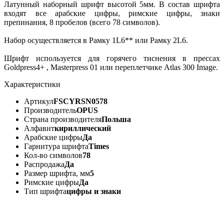
Латунный наборный шрифт высотой 5мм. В состав шрифта
входят все арабские цифры, римские цифры, знаки
препинания, 8 пробелов (всего 78 символов).
Набор осуществляется в Рамку 1L6** или Рамку 2L6.
Шрифт используется для горячего тиснения в прессах
Goldpress4+ , Masterpress 01 или переплетчике Atlas 300 Image.
Характеристики
Артикул
FSCYRSN0578
Производитель
OPUS
Страна производителя
Польша
Алфавит
кириллический
Арабские цифры
Да
Гарнитура шрифта
Times
Кол-во символов
78
Распродажа
Да
Размер шрифта, мм
5
Римские цифры
Да
Тип шрифта
цифры и знаки