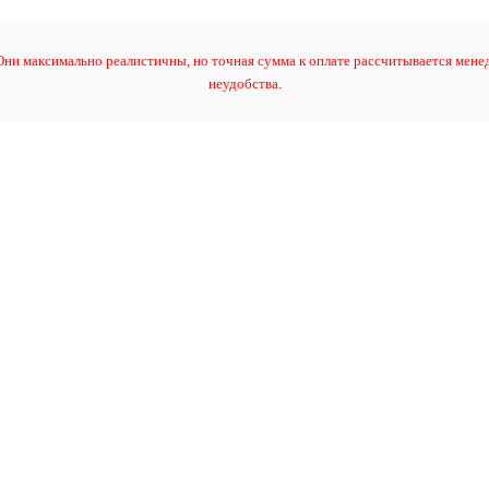
ни максимально реалистичны, но точная сумма к оплате рассчитывается менед
неудобства.