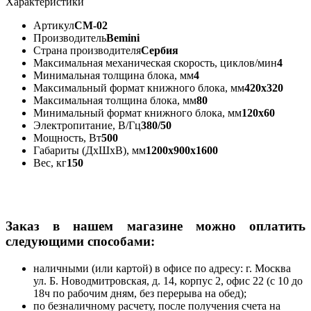
Характеристики
Артикул
CM-02
Производитель
Bemini
Страна производителя
Сербия
Максимальная механическая скорость, циклов/мин
4
Минимальная толщина блока, мм
4
Максимальный формат книжного блока, мм
420x320
Максимальная толщина блока, мм
80
Минимальный формат книжного блока, мм
120x60
Электропитание, В/Гц
380/50
Мощность, Вт
500
Габариты (ДхШхВ), мм
1200х900х1600
Вес, кг
150
Заказ в нашем магазине можно оплатить
следующими способами:
наличными (или картой) в офисе по адресу: г. Москва
ул. Б. Новодмитровская, д. 14, корпус 2, офис 22 (с 10 до
18ч по рабочим дням, без перерыва на обед);
по безналичному расчету, после получения счета на