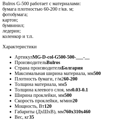
Bulros G-500 работает с материалами:
бумага плотностью 60-200 г/кв. м;
фотобумага;
картон;
бумвинил;
ледерин;
коленкор и т.п.
Характеристики
Артикул
MG-D-col-G500-500-___-__
Производитель
Bulros
Страна производителя
Болгария
Максимальная ширина материала, мм
500
Плотность бумаги, г/м2
60-200
Толщина материала, мм
5
Толщина клеевого слоя, мм
0.03-0.1
Ширина проклейки, мм
500
Скорость проклейки, м/мин
20
Мощность, Вт
120
Габариты (ДхШхВ), мм
760x310x460
Вес, кг
35