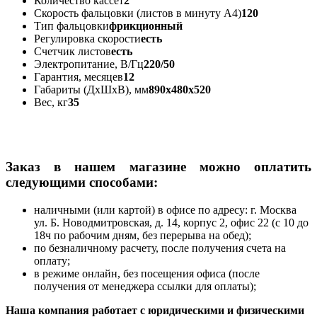
Количество кассет
2
Скорость фальцовки (листов в минуту A4)
120
Тип фальцовки
фрикционный
Регулировка скорости
есть
Счетчик листов
есть
Электропитание, В/Гц
220/50
Гарантия, месяцев
12
Габариты (ДхШхВ), мм
890х480х520
Вес, кг
35
Заказ в нашем магазине можно оплатить
следующими способами:
наличными (или картой) в офисе по адресу: г. Москва
ул. Б. Новодмитровская, д. 14, корпус 2, офис 22 (с 10 до
18ч по рабочим дням, без перерыва на обед);
по безналичному расчету, после получения счета на
оплату;
в режиме онлайн, без посещения офиса (после
получения от менеджера ссылки для оплаты);
Наша компания работает с юридическими и физическими