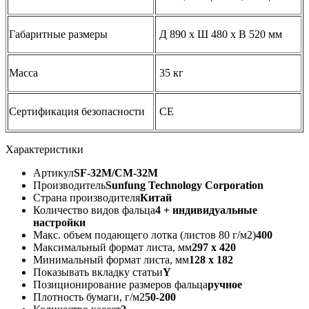
Габаритные размеры
Д 890 x Ш 480 x В 520 мм
Масса
35 кг
Сертификация безопасности
СЕ
Характеристики
Артикул
SF-32M/CM-32M
Производитель
Sunfung Technology Corporation
Страна производителя
Китай
Количество видов фальца
4 + индивидуальные
настройки
Макс. объем подающего лотка (листов 80 г/м2)
400
Максимальный формат листа, мм
297 х 420
Минимальный формат листа, мм
128 х 182
Показывать вкладку статьи
Y
Позиционирование размеров фальца
ручное
Плотность бумаги, г/м2
50-200