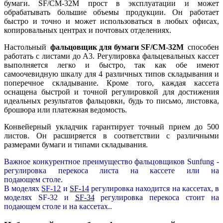
бумаги. SF/CM-32M прост в эксплуатации и может
обрабатывать большие объемы продукции. Он работает
быстро и точно и может использоваться в любых офисах,
копировальных центрах и почтовых отделениях.
Настольный
фальцовщик для бумаги SF/CM-32M
способен
работать с листами до A3. Регулировка фальцевальных кассет
выполняется легко и быстро, так как обе имеют
самоочевидную шкалу для 4 различных типов складывания и
поперечное складывание. Кроме того, каждая кассета
оснащена быстрой и точной регулировкой для достижения
идеальных результатов фальцовки, будь то письмо, листовка,
брошюра или платежная ведомость.
Конвейерный укладчик гарантирует точный прием до 500
листов. Он расширяется в соответствии с различными
размерами бумаги и типами складывания.
Важное конкурентное преимущество фальцовщиков Sunfung -
регулировка перекоса листа на кассете или на
подающем столе.
В моделях
SF-12
и
SF-14
регулировка находится на кассетах, в
моделях SF-32 и
SF-34
регулировка перекоса стоит на
подающем столе и на кассетах.
.